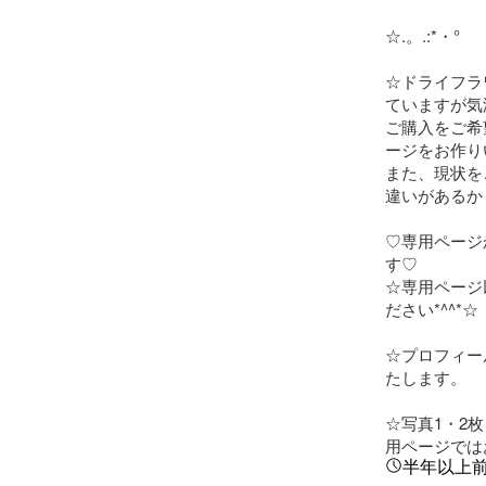
☆.。.:*・°

☆ドライフラ
ていますが気
ご購入をご希
ージをお作り
また、現状を
違いがあるか
♡専用ページ
す♡

☆専用ページ
ださい*^^*☆

☆プロフィー
たします。

☆写真1・2
用ページでは
半年以上