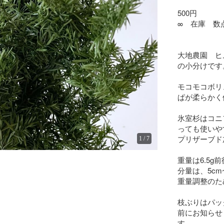
500円

∞　在庫　数点
大地農園　ヒ
の小分けです。
モコモコボリ
ぱが柔らかく優
氷室杉はコニ
っても使いやす
プリザーブド
1
/
7
重量は6.5g前
分量は、5cm
重量調整のた
枝ぶりはパッ
前にお知らせ
す。
