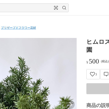
プリザーブドフラワー花材
ヒムロ
園
500
(税込
¥
3
商品の説