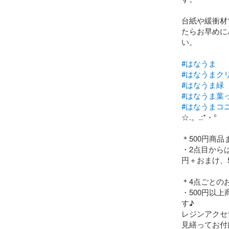
台紙や緩衝材
たらお早めに
い。

#はなうま
#はなうまク
#はなうま緑
#はなうま葉
#はなうまコ
☆.。.:*・°

＊500円商品
・2点目からは
円＋おまけ、5
＊4点ごとのお
・500円以
す♪　

レジンアクセ
見繕ってお付