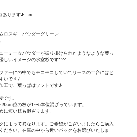
あります♪　∞

ムロスギ　パウダーグリーン



ューミー☆パウダーが振り掛けられたようなような葉っ
しいイメージの氷室杉です*^^*

ファーにの中でもモコモコしていてリースの土台にはと
いです♪

加工で、葉っぱはソフトです♪

後です。

~20cm位の枝が1〜5本位混ざっています。

めに短い枝も混ざります。

クによって異なります。ご希望がございましたらご購入
ください。在庫の中から近いパックをお選びいたしま