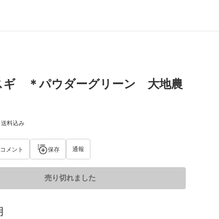
スギ ＊パウダーグリーン 大地農
) 送料込み
通報
コメント
保存
売り切れました
明