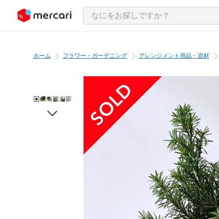
ンツにスキップ
ホーム
フラワー・ガーデニング
アレンジメント用品・資材