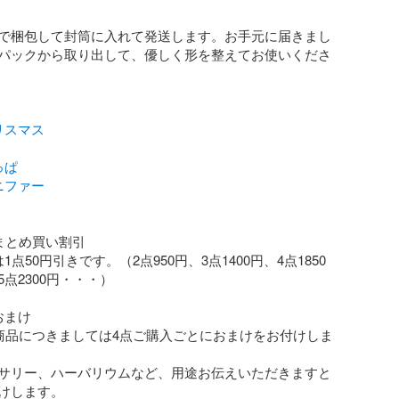
で梱包して封筒に入れて発送します。お手元に届きまし
パックから取り出して、優しく形を整えてお使いくださ
リスマス
っぱ
ニファー
まとめ買い割引

1点50円引きです。（2点950円、3点1400円、4点1850
点2300円・・・）

まけ

上商品につきましては4点ご購入ごとにおまけをお付けしま
サリー、ハーバリウムなど、用途お伝えいただきますと
けします。
