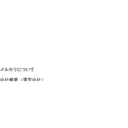
メルカリについて
会社概要（運営会社）
採用情報
プレスリリース
公式ブログ
プレスキット
メルカリUS
メルカリShops
m department（エムデパ）