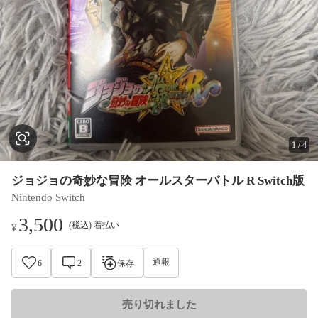
1
/
4
ジョジョの奇妙な冒険 オールスターバトル R Switch版
Nintendo Switch
3,500
(税込) 着払い
¥
通報
6
2
保存
売り切れました