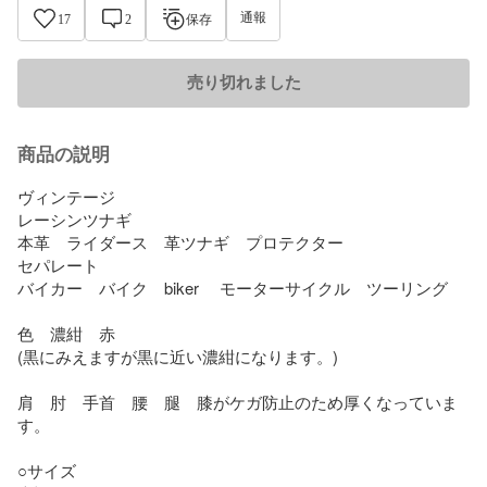
通報
17
2
保存
売り切れました
商品の説明
ヴィンテージ　

レーシンツナギ

本革　ライダース　革ツナギ　プロテクター

セパレート　

バイカー　バイク　biker 　モーターサイクル　ツーリング

色　濃紺　赤

(黒にみえますが黒に近い濃紺になります。)

肩　肘　手首　腰　腿　膝がケガ防止のため厚くなっていま
す。

○サイズ 
