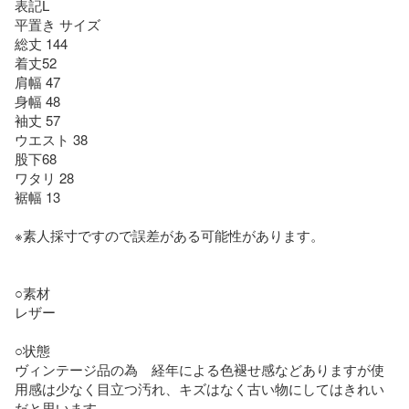
表記L

平置き サイズ

総丈 144

着丈52

肩幅 47 

身幅 48

袖丈 57

ウエスト 38 

股下68

ワタリ 28

裾幅 13

※素人採寸ですので誤差がある可能性があります。

○素材

レザー

○状態 

ヴィンテージ品の為　経年による色褪せ感などありますが使
用感は少なく目立つ汚れ、キズはなく古い物にしてはきれい
だと思います。
