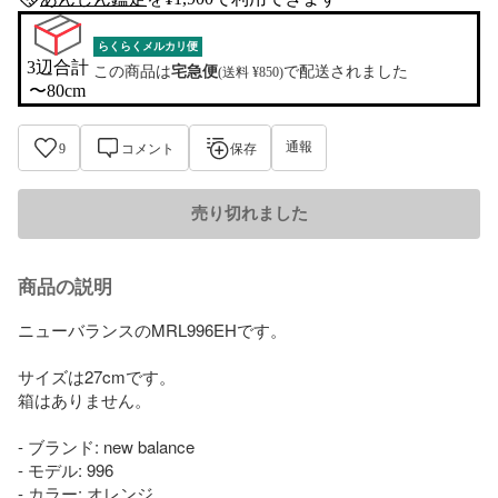
anshin-appraisal-tag
らくらくメルカリ便
3辺合計

この商品は
宅急便
で配送されました
(送料 ¥850)
〜80cm
通報
9
コメント
保存
売り切れました
商品の説明
ニューバランスのMRL996EHです。

サイズは27cmです。

箱はありません。

- ブランド: new balance

- モデル: 996

- カラー: オレンジ
