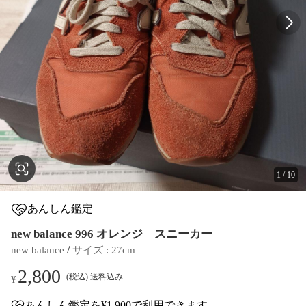
1
/
10
あんしん鑑定
new balance 996 オレンジ スニーカー
 / 
new balance
サイズ
 : 
27cm
2,800
(税込) 送料込み
¥
あんしん鑑定
を¥1,900で利用できます