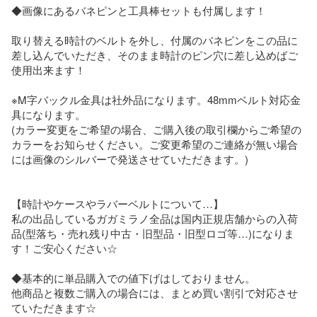
◆画像にあるバネピンと工具棒セットも付属します！

取り替える時計のベルトを外し、付属のバネピンをこの品に
差し込んでいただき、そのまま時計のピン穴に差し込めばご
使用出来ます！

※M字バックル金具は社外品になります。48mmベルト対応金
具になります。

(カラー変更をご希望の場合、ご購入後の取引欄からご希望の
カラーをお知らせください。ご変更希望のご連絡が無い場合
には画像のシルバーで発送させていただきます。)

【時計やケースやラバーベルトについて…】

私の出品しているガガミラノ全品は国内正規店舗からの入荷
品(型落ち・売れ残り中古・旧型品・旧型ロゴ等…)になりま
す！ご安心ください☆

◆基本的に単品購入での値下げはしておりません。

他商品と複数ご購入の場合には、まとめ買い割引で対応させ
ていただきます☆
