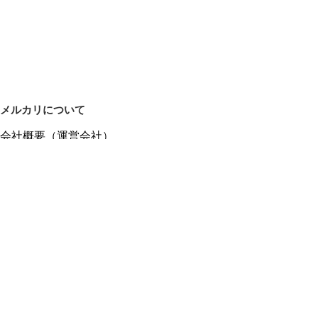
メルカリについて
会社概要（運営会社）
採用情報
プレスリリース
公式ブログ
プレスキット
メルカリUS
メルカリShops
m department（エムデパ）
ヘルプ
ヘルプセンター（ガイド・お問い合わせ）
メルカリShopsでショップを開設する
メルカリShops ショップ管理画面にログイン