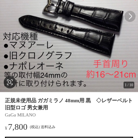
1
/
10
正規未使用品 ガガミラノ 48mm用 黒 ◇レザーベルト
旧型ロゴ 男女兼用
GaGa MILANO
7,800
(税込) 送料込み
¥