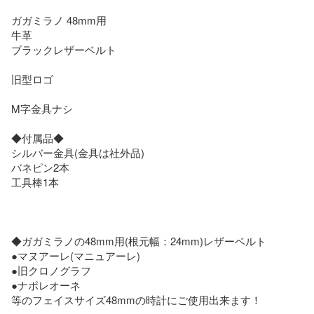
ガガミラノ 48mm用

牛革

ブラックレザーベルト

旧型ロゴ

M字金具ナシ

◆付属品◆

シルバー金具(金具は社外品)

バネピン2本

工具棒1本

◆ガガミラノの48mm用(根元幅：24mm)レザーベルト

●マヌアーレ(マニュアーレ)

●旧クロノグラフ

●ナポレオーネ

等のフェイスサイズ48mmの時計にご使用出来ます！
