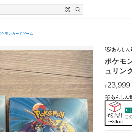
ポケモンカードゲーム
あんしん
ポケモ
ュリン
23,999
¥
あんしん
anshin-apprais
らく
3辺合計

こ
〜80cm