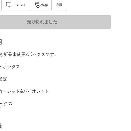
通報
コメント
保存
売り切れました
明
き新品未使用2ボックスです。

・ボックス

鑑定

スカーレット&バイオレット

ボックス
前
報