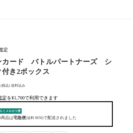
鑑定
ンカード バトルパートナーズ シ
ク付き2ボックス
(税込) 送料込み
鑑定
を¥1,700で利用できます
al-tag
らくメルカリ便
の商品は
宅急便
で配送されました
(送料 ¥850)