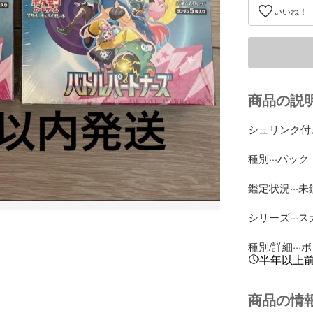
いいね！
商品の説
シュリンク付
種別···パック
鑑定状況···未
シリーズ···
種別/詳細···
半年以上
商品の情