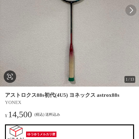
1
/
13
アストロクス88s初代(4U5) ヨネックス astrox88s
YONEX
14,500
(税込) 送料込み
¥
ゆうゆうメルカリ便