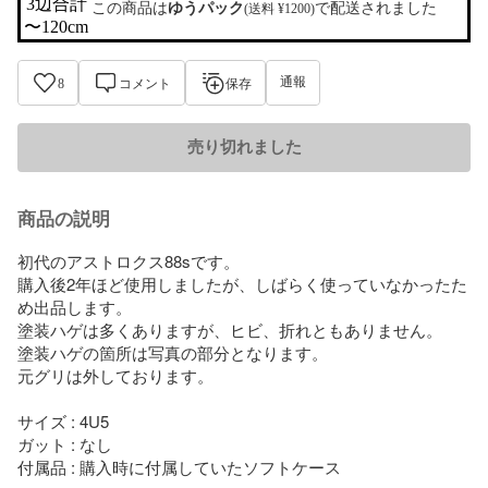
3辺合計

この商品は
ゆうパック
で配送されました
(送料 ¥1200)
〜120cm
通報
8
コメント
保存
売り切れました
商品の説明
初代のアストロクス88sです。

購入後2年ほど使用しましたが、しばらく使っていなかったた
め出品します。

塗装ハゲは多くありますが、ヒビ、折れともありません。

塗装ハゲの箇所は写真の部分となります。

元グリは外しております。

サイズ : 4U5

ガット : なし

付属品 : 購入時に付属していたソフトケース
