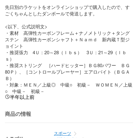
先日別のラケットをオンラインショップで購入したので、す
ごくちゃんとしたダンボールで発送します。

<以下、公式説明文>

・素材　高弾性カーボンフレーム＋ナノメトリック＋タング
ステン　高弾性カーボンシャフト＋Ｎａｍｄ　新内蔵Ｔ型ジ
ョイント　

・推奨張力　4Ｕ：20～28（ｌｂｓ）　3Ｕ：21～29（ｌｂ
ｓ）　

・推奨ストリング　［ハードヒッター］ＢＧ80パワー　ＢＧ
80Ｐ）、［コントロールプレーヤー］エアロバイト（ＢＧＡ
Ｂ）　

・対象：ＭＥＮ／上級◎　中級○　初級－　ＷＯＭＥＮ／上級
○　中級－　初級－
半年以上前
商品の情報
スポーツ