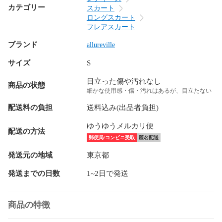
カテゴリー
スカート
ロングスカート
フレアスカート
ブランド
allureville
サイズ
S
目立った傷や汚れなし
商品の状態
細かな使用感・傷・汚れはあるが、目立たない
配送料の負担
送料込み(出品者負担)
ゆうゆうメルカリ便
配送の方法
郵便局/コンビニ受取
匿名配送
発送元の地域
東京都
発送までの日数
1~2日で発送
商品の特徴