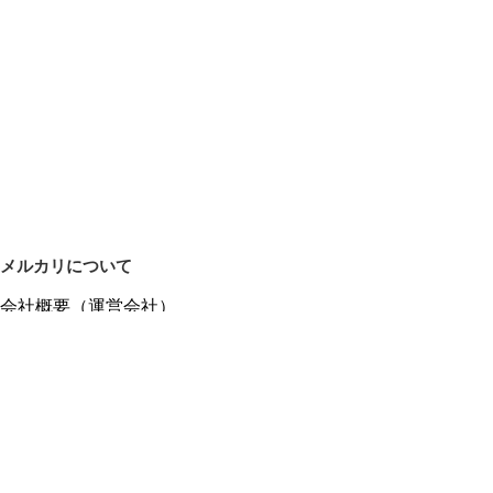
メルカリについて
会社概要（運営会社）
採用情報
プレスリリース
公式ブログ
プレスキット
メルカリUS
メルカリShops
m department（エムデパ）
ヘルプ