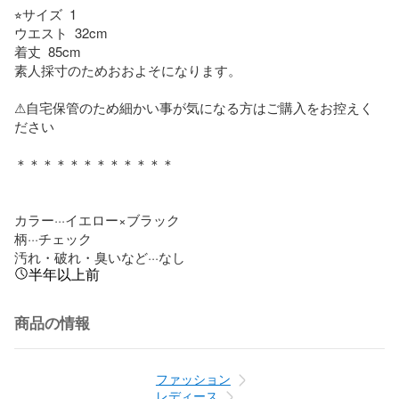
⭐︎サイズ  1

ウエスト  32cm

着丈  85cm

素人採寸のためおおよそになります。

⚠︎自宅保管のため細かい事が気になる方はご購入をお控えく
ださい

＊＊＊＊＊＊＊＊＊＊＊＊

カラー···イエロー×ブラック

柄···チェック

汚れ・破れ・臭いなど···なし
半年以上前
商品の情報
ファッション
レディース