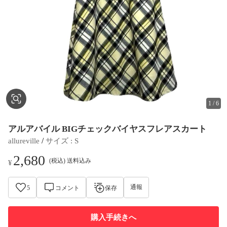
1
/
6
アルアバイル BIGチェックバイヤスフレアスカート
 / 
allureville
サイズ
 : 
S
2,680
(税込) 送料込み
¥
通報
5
コメント
保存
購入手続きへ