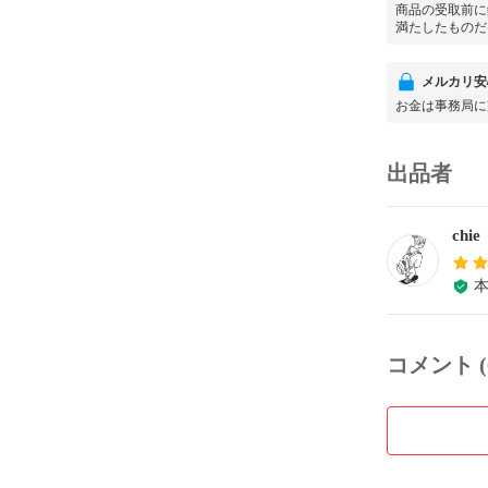
商品の受取前に
満たしたものだ
メルカリ安
お金は事務局に
出品者
chie
コメント (