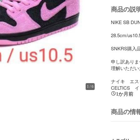
商品の説
NIKE SB DUN
28.5cm/us10.5
SNKRS購入品
申し訳ありま
理解いただい
ナイキ　エス
1
/
6
CELTICS
1か月前
商品の情