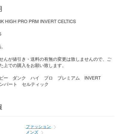
明
K HIGH PRO PRM INVERT CELTICS



。

せんが値引き・送料の有無の変更は致しませんので、ご
た上での購入をお願い致します。

ビー　ダンク　ハイ　プロ　プレミアム　INVERT　
　インバート　セルティック
報
ファッション
メンズ