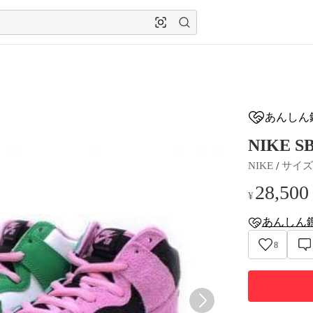
あんしん
NIKE S
 / 
NIKE
サイズ
28,500
¥
あんしん
anshin-apprais
8