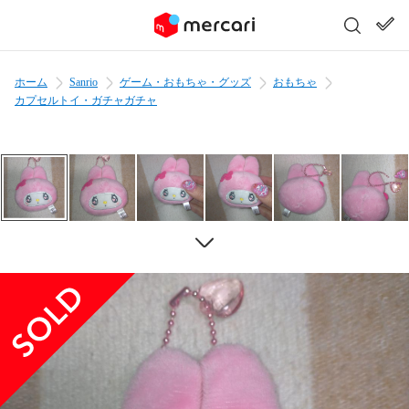
ホーム
Sanrio
ゲーム・おもちゃ・グッズ
おもちゃ
カプセルトイ・ガチャガチャ