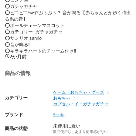
️⭕️ガチャガチャ

️⭕️ピコピコ•́ω•̀)?ぷぅぷぅ？ 音が鳴る【赤ちゃんとか歩く時出
る系の音】

️⭕️ボールチェーンマスコット

️⭕️カテゴリー  ガチャガチャ

️⭕️サンリオ sanrio

️⭕️音が鳴る‼️

️⭕️キラキラハートのチャーム付き‼️
2か月前
商品の情報
ゲーム・おもちゃ・グッズ
カテゴリー
おもちゃ
カプセルトイ・ガチャガチャ
ブランド
Sanrio
未使用に近い
商品の状態
数回使用し、あまり使用感がない