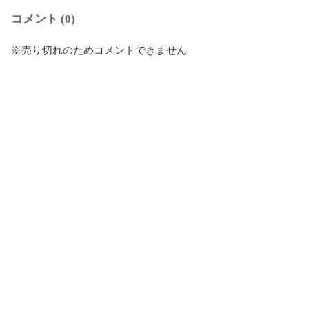
コメント (0)
※売り切れのためコメントできません