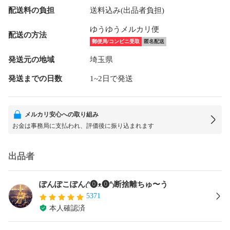
配送料の負担
送料込み(出品者負担)
ゆうゆうメルカリ便
配送の方法
郵便局/コンビニ受取
匿名配送
発送元の地域
埼玉県
発送までの日数
1~2日で発送
メルカリ安心への取り組み
お金は事務局に支払われ、評価後に振り込まれます
出品者
ぽんぽこぽん₍ᐢ⓿ᴥ⓿ᐢ₎断捨離ちゅ〜う
5371
本人確認済