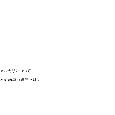
メルカリについて
会社概要（運営会社）
採用情報
プレスリリース
公式ブログ
プレスキット
メルカリUS
メルカリShops