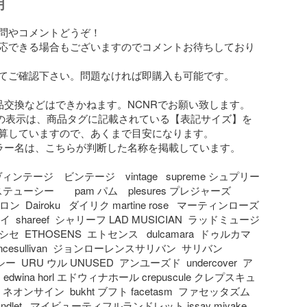
明
問やコメントどうぞ！

応できる場合もございますのでコメントお待ちしており
てご確認下さい。問題なければ即購入も可能です。

品交換などはできかねます。NCNRでお願い致します。

L」の表示は、商品タグに記載されている【表記サイズ】を
算していますので、あくまで目安になります。

ラー名は、こちらが判断した名称を掲載しています。

ヴィンテージ　ビンテージ　vintage   supreme シュプリー
  ステューシー　　pam パム　plesures プレジャーズ　
ロン  Dairoku   ダイリク martine rose   マーティンローズ  
セイ  shareef  シャリーフ LAD MUSICIAN  ラッドミュージ
 シセ  ETHOSENS  エトセンス   dulcamara  ドゥルカマ
awrencesullivan  ジョンローレンスサリバン  サリバン　
シー  URU ウル UNUSED  アンユーズド  undercover  ア
dwina horl エドウィナホール crepuscule クレプスキュ
n ネオンサイン  bukht ブフト facetasm  ファセッタズム    
l landlet   マイビューティフルランドレット issay miyake   