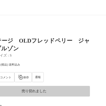
テージ OLDフレッドペリー ジャ
ブルゾン
イズ
 : 
S
(税込) 送料込み
通報
コメント
保存
売り切れました