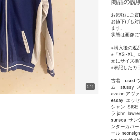
商品の説
お気軽にご質
お値下げも対
ます。

状態は画像に
※購入後の返
※「XS~X
元にサイズ換
※表記したカ
古着　used 
ム　stussy
1
/
4
avalon アヴァ
essay  エッ
シャン  SISE
ラ john  l
sunsea  サン
ンダーカバー  e
ール neonsig
my beautifu