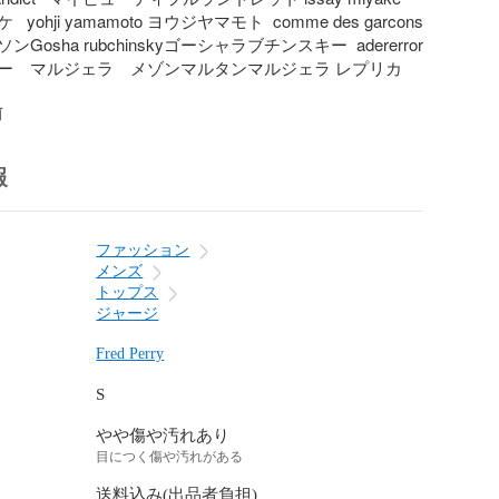
yohji yamamoto ヨウジヤマモト  comme des garcons  
osha rubchinskyゴーシャラブチンスキー  adererror  
ー　マルジェラ　メゾンマルタンマルジェラ レプリカ　
前
報
ファッション
メンズ
トップス
ジャージ
Fred Perry
S
やや傷や汚れあり
目につく傷や汚れがある
送料込み(出品者負担)