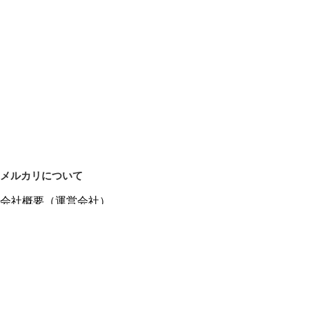
メルカリについて
会社概要（運営会社）
採用情報
プレスリリース
公式ブログ
プレスキット
メルカリUS
メルカリShops
m department（エムデパ）