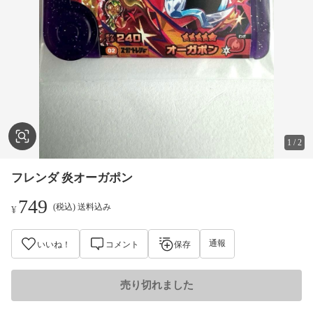
1
/
2
フレンダ 炎オーガポン
749
(税込) 送料込み
¥
通報
いいね！
コメント
保存
売り切れました