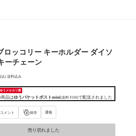
O ブロッコリー キーホルダー ダイソ
 キーチェーン
税込) 送料込み
ゆうメルカリ便
の商品は
ゆうパケットポストmini
で配送されました
(送料 ¥160)
通報
コメント
保存
売り切れました