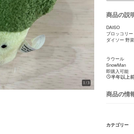
商品の説
DAISO

ブロッコリー 
ダイソー 野菜
ラウール

SnowMan

即購入可能
半年以上
1
/
3
商品の情
カテゴリー