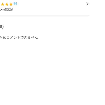
86
本人確認済
0)
ためコメントできません