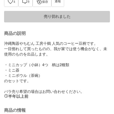
通報
4
9
保存
売り切れました
商品の説明
沖縄陶器やちむん 工房十鶴 人気のコーヒー豆柄です。

一目惚れして買ったものの、我が家では使う機会がなく、未
使用のものを出品します。

・ミニカップ（小鉢）4つ　柄は2種類

・ミニ器

・ミニボウル（茶碗）

のセットです。

バラ売り希望の場合はお問い合わせください。
半年以上前
商品の情報