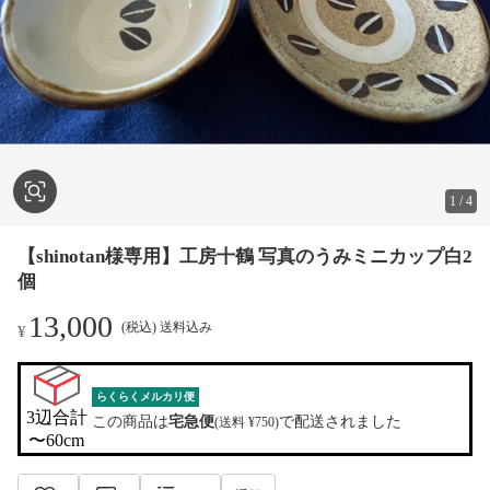
1
/
4
【shinotan様専用】工房十鶴 写真のうみミニカップ白2
個
13,000
(税込) 送料込み
¥
らくらくメルカリ便
3辺合計

この商品は
宅急便
で配送されました
(送料 ¥750)
〜60cm