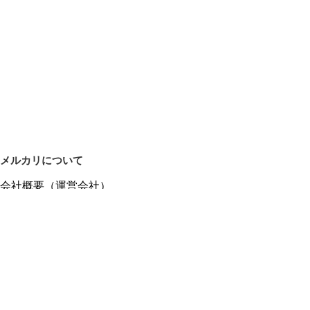
メルカリについて
会社概要（運営会社）
採用情報
プレスリリース
公式ブログ
プレスキット
メルカリUS
メルカリShops
m department（エムデパ）
ヘルプ