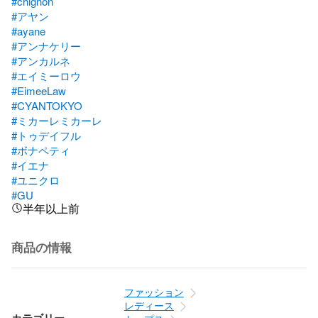
#chignon
#アヤン
#ayane
#アンナケリー
#アンカルネ
#エイミーロウ
#EimeeLaw
#CYANTOKYO
#ミカーレミカーレ
#トゥデイフル
#ボナペティ
#イエナ
#ユニクロ
#GU
半年以上前
商品の情報
ファッション
レディース