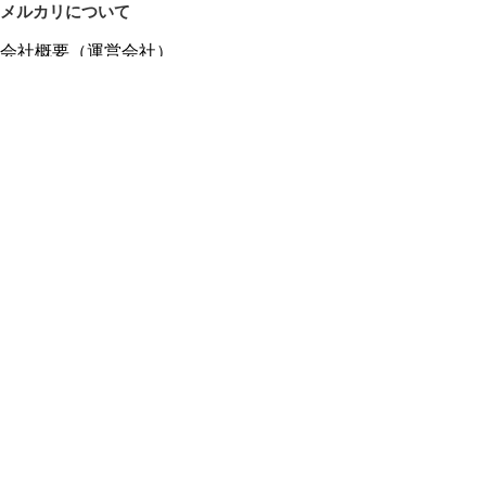
メルカリについて
会社概要（運営会社）
採用情報
プレスリリース
公式ブログ
プレスキット
メルカリUS
メルカリShops
m department（エムデパ）
ヘルプ
ヘルプセンター（ガイド・お問い合わせ）
メルカリShopsでショップを開設する
メルカリShops ショップ管理画面にログイン
メルカリShops出店者向けガイド
お問い合わせ一覧
フリーワードから商品をさがす
プライバシーと利用規約
メルカリ利用規約
メルカリShops利用規約