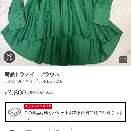
1
/
4
新品トラノイ ブラウス
 / 
TRANOI
サイズ
 : 
FREE SIZE
3,800
(税込) 送料込み
¥
ゆうゆうメルカリ便
この商品は
ゆうパケットポスト
で配送されま
(送料 ¥215)
した