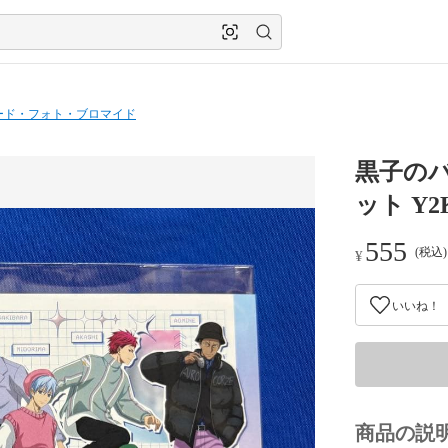
ード・フォト・ブロマイド
黒子のバ
ット Y
555
(税込
¥
いいね！
商品の説