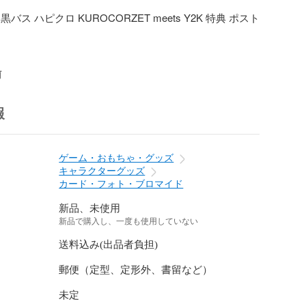
バス ハピクロ KUROCORZET meets Y2K 特典 ポスト
前
報
ゲーム・おもちゃ・グッズ
キャラクターグッズ
カード・フォト・ブロマイド
新品、未使用
新品で購入し、一度も使用していない
送料込み(出品者負担)
郵便（定型、定形外、書留など）
未定