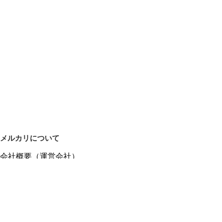
メルカリについて
会社概要（運営会社）
採用情報
プレスリリース
公式ブログ
プレスキット
メルカリUS
メルカリShops