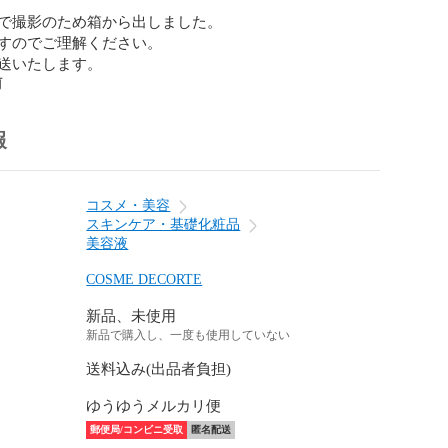
で撮影のため箱から出しました。

すのでご理解ください。

送いたします。
前
報
コスメ・美容
スキンケア・基礎化粧品
美容液
COSME DECORTE
新品、未使用
新品で購入し、一度も使用していない
送料込み(出品者負担)
ゆうゆうメルカリ便
郵便局/コンビニ受取
匿名配送