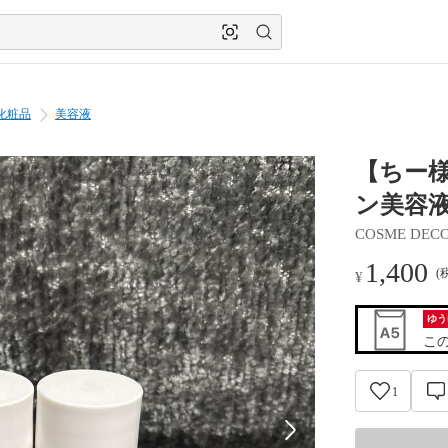
化粧品
美容液
【ちー様
ン美容
COSME DEC
1,400
(
¥
ゆう
こ
1