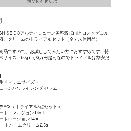
売り切れました
明
HISEIDOアルティミューン美容液10mlとコスメデコル
液、クリームのトライアルセット（全て未使用品）

商品ですので、お試ししてみたい方におすすめです。特
常サイズ（50g）が3万円超えなのでトライアルは割安だ


 資生堂＜ミニサイズ＞

ューンパワライジング セラム

AQ ＜トライアル3点セット＞

トエマルジョン14ml

トローション14ml

ートバームクリーム2.5g
