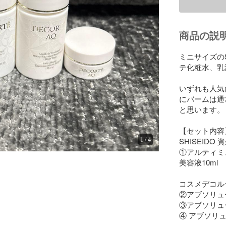
商品の説
ミニサイズのS
テ化粧水、乳
いずれも人気
にバームは通
と思います。

【セット内容】
SHISEIDO
1
/
4
①アルティミ
美容液10ml 

コスメデコルテ
②アブソリュー
③アブソリュー
④ アブソリュ