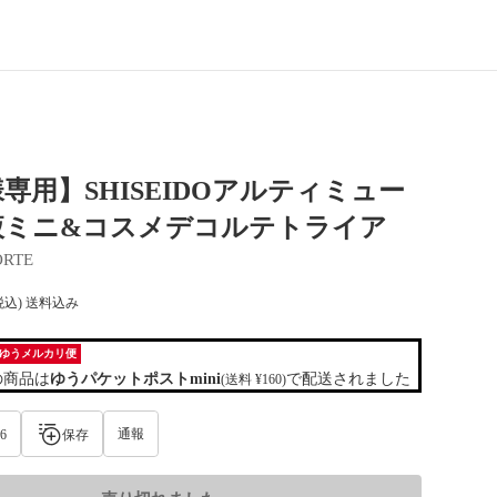
専用】SHISEIDOアルティミュー
液ミニ&コスメデコルテトライア
ORTE
税込) 送料込み
ゆうメルカリ便
の商品は
ゆうパケットポストmini
で配送されました
(送料 ¥160)
通報
6
保存