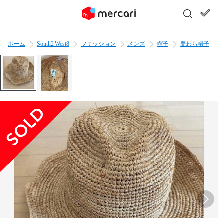
ホーム
South2 West8
ファッション
メンズ
帽子
麦わら帽子