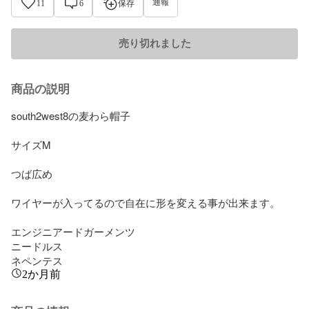
通報
11
6
保存
売り切れました
商品の説明
south2west8の麦わら帽子

サイズM

つば広め

ワイヤーが入ってるので自在に形を変える事が出来ます。

エンジニアードガーメンツ

ニードルス

ネペンテス
2か月前