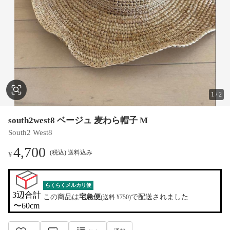
1
/
2
south2west8 ベージュ 麦わら帽子 M
South2 West8
4,700
(税込) 送料込み
¥
らくらくメルカリ便
3辺合計

この商品は
宅急便
で配送されました
(送料 ¥750)
〜60cm