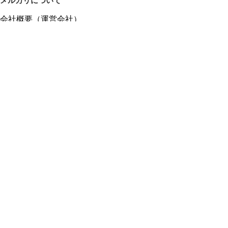
メルカリについて
会社概要（運営会社）
採用情報
プレスリリース
公式ブログ
プレスキット
メルカリUS
メルカリShops
m department（エムデパ）
ヘルプ
ヘルプセンター（ガイド・お問い合わせ）
メルカリShopsでショップを開設する
メルカリShops ショップ管理画面にログイン
メルカリShops出店者向けガイド
お問い合わせ一覧
フリーワードから商品をさがす
プライバシーと利用規約
メルカリ利用規約
メルカリShops利用規約
メルカリアンバサダー利用規約