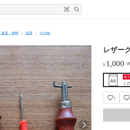
ト道具・材料
道具
その他
レザーク
1,000
(
¥
ゆう
こ
1