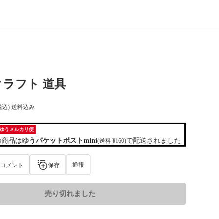
ラフト 道具
税込) 送料込み
ゆうメルカリ便
の商品は
ゆうパケットポストmini
で配送されました
(送料 ¥160)
通報
コメント
保存
売り切れました