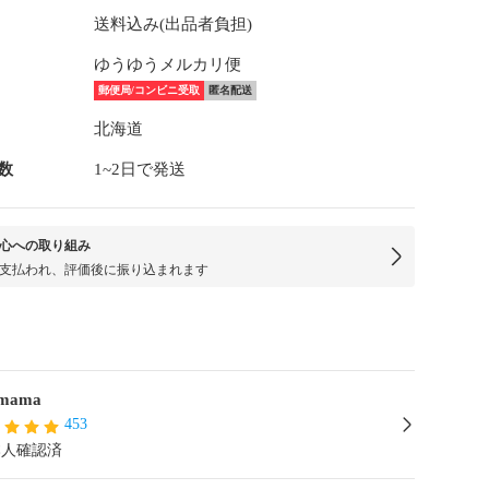
送料込み(出品者負担)
ゆうゆうメルカリ便
郵便局/コンビニ受取
匿名配送
北海道
数
1~2日で発送
心への取り組み
支払われ、評価後に振り込まれます
amama
453
本人確認済