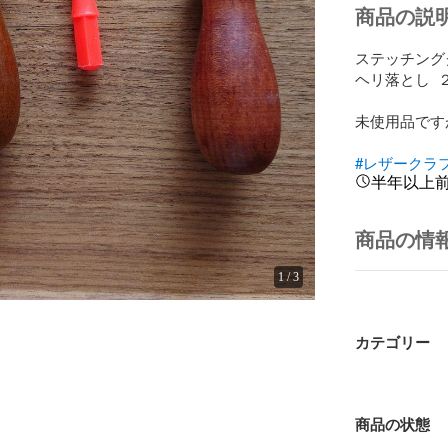
商品の説
ステッチンググ
ヘリ落とし  ２
未使用品です
#レザークラ
半年以上
商品の情
1
/
3
カテゴリー
商品の状態