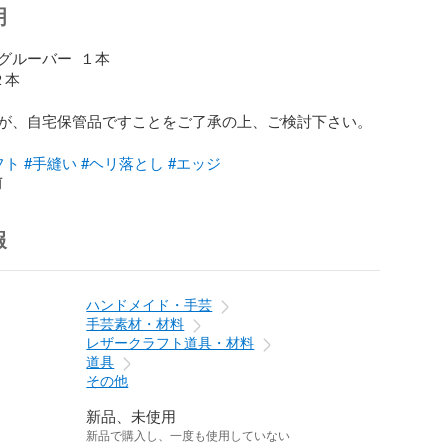
明
ルーバー  １本

本

が、自宅保管品ですことをご了承の上、ご検討下さい。

フト
#手縫い
#ヘリ落とし
#エッジ
前
報
ハンドメイド・手芸
手芸素材・材料
レザークラフト道具・材料
道具
その他
新品、未使用
新品で購入し、一度も使用していない