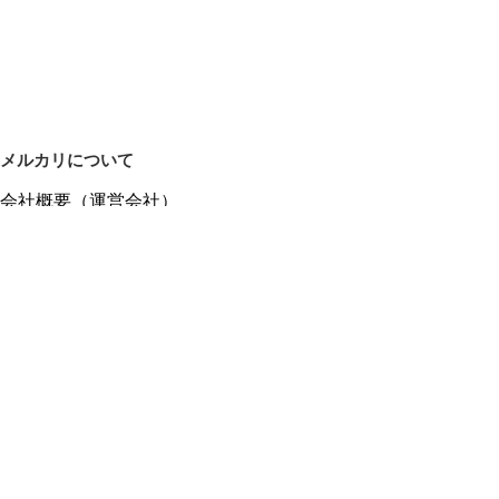
メルカリについて
会社概要（運営会社）
採用情報
プレスリリース
公式ブログ
プレスキット
メルカリUS
メルカリShops
m department（エムデパ）
ヘルプ
ヘルプセンター（ガイド・お問い合わせ）
メルカリShopsでショップを開設する
メルカリShops ショップ管理画面にログイン