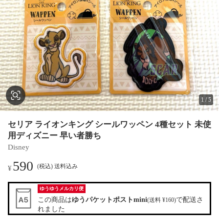
1
/
5
セリア ライオンキング シールワッペン 4種セット 未使
用ディズニー 早い者勝ち
Disney
590
(税込) 送料込み
¥
ゆうゆうメルカリ便
この商品は
ゆうパケットポストmini
で配送さ
(送料 ¥160)
れました