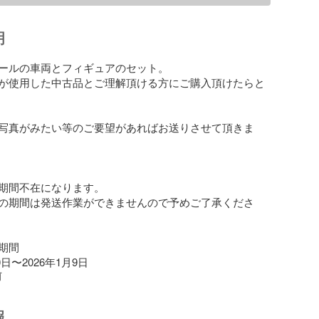
明
ールの車両とフィギュアのセット。

が使用した中古品とご理解頂ける方にご購入頂けたらと
写真がみたい等のご要望があればお送りさせて頂きま
期間不在になります。

の期間は発送作業ができませんので予めご了承くださ
間

0日〜2026年1月9日
前
報