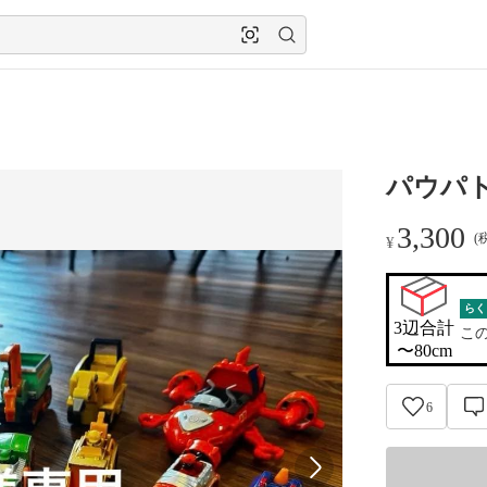
パウパト
3,300
(
¥
らく
3辺合計

こ
〜80cm
6