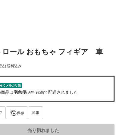
ロール おもちゃ フィギア 車
税込) 送料込み
らくメルカリ便
の商品は
宅急便
で配送されました
(送料 ¥850)
通報
7
保存
売り切れました