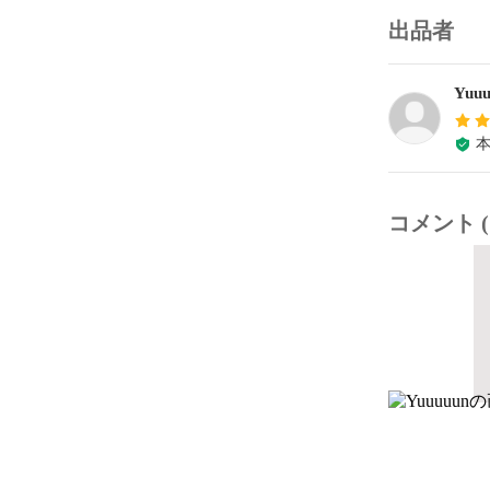
出品者
Yuuu
コメント (