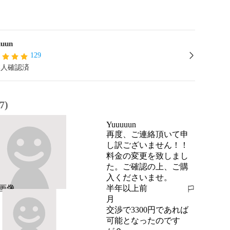
uun
129
本人確認済
7)
Yuuuuun
再度、ご連絡頂いて申
し訳ございません！！

料金の変更を致しまし
た。ご確認の上、ご購
入くださいませ。
半年以上前
報告する
月
交渉で3300円であれば
可能となったのです