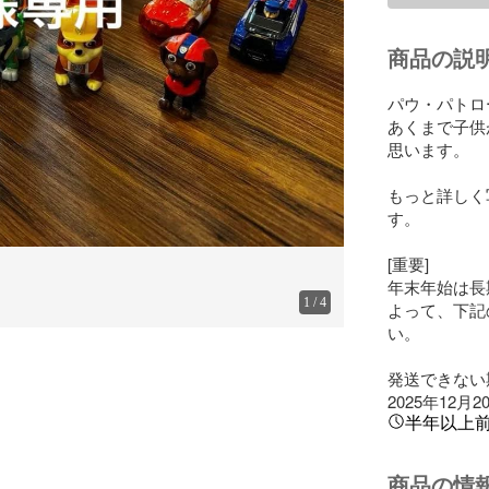
商品の説
パウ・パトロ
あくまで子供
思います。

もっと詳しく
す。

[重要]

年末年始は長
1
/
4
よって、下記
い。

発送できない期
2025年12月2
半年以上
商品の情