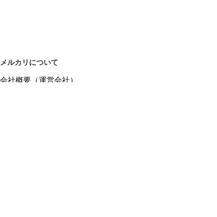
メルカリについて
会社概要（運営会社）
採用情報
プレスリリース
公式ブログ
プレスキット
メルカリUS
メルカリShops
m department（エムデパ）
ヘルプ
ヘルプセンター（ガイド・お問い合わせ）
メルカリShopsでショップを開設する
メルカリShops ショップ管理画面にログイン
メルカリShops出店者向けガイド