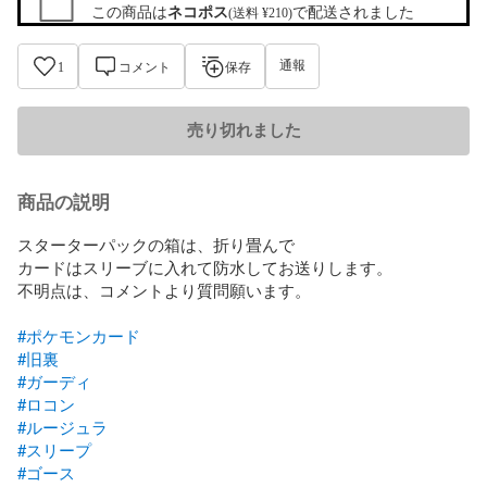
この商品は
ネコポス
で配送されました
(送料 ¥210)
通報
1
コメント
保存
売り切れました
商品の説明
スターターパックの箱は、折り畳んで

カードはスリーブに入れて防水してお送りします。

不明点は、コメントより質問願います。

#ポケモンカード
#旧裏
#ガーディ
#ロコン
#ルージュラ
#スリープ
#ゴース