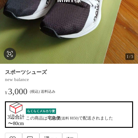
1
/
5
スポーツシューズ
new balance
3,000
(税込) 送料込み
¥
らくらくメルカリ便
3辺合計

この商品は
宅急便
で配送されました
(送料 ¥850)
〜80cm