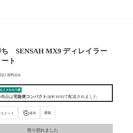
ち SENSAH MX9 ディレイラー
ョート
税込) 送料込み
らくメルカリ便
の商品は
宅急便コンパクト
で配送されました
(送料 ¥450)
通報
コメント
保存
売り切れました