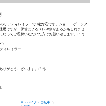
明
MK9のリアディレイラーで9速対応です。ショートゲージタ
使用ですが、保管によるスレや傷があるかもしれませ
なってご理解いただいた方でお願い致します。(^-^)

9

アディレイラー

りがとうございます。(^-^)/
前
報
車・バイク・自転車