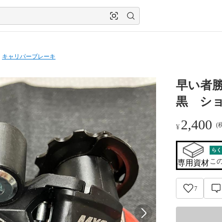
キャリパーブレーキ
早い者勝
黒 シ
2,400
(
¥
らく
こ
専用資材
7