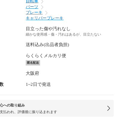
自転車
パーツ
ブレーキ
キャリパーブレーキ
目立った傷や汚れなし
細かな使用感・傷・汚れはあるが、目立たない
送料込み(出品者負担)
らくらくメルカリ便
匿名配送
大阪府
数
1~2日で発送
心への取り組み
支払われ、評価後に振り込まれます