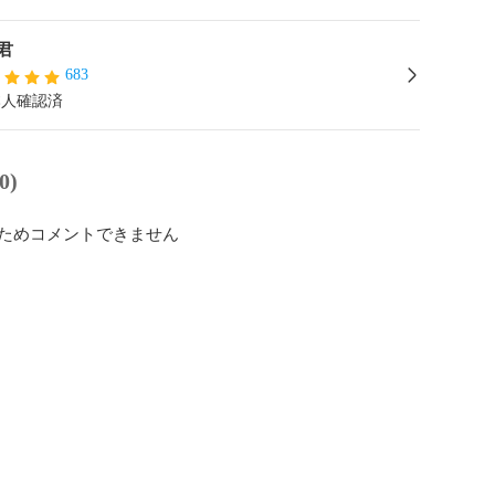
君
683
本人確認済
0)
ためコメントできません