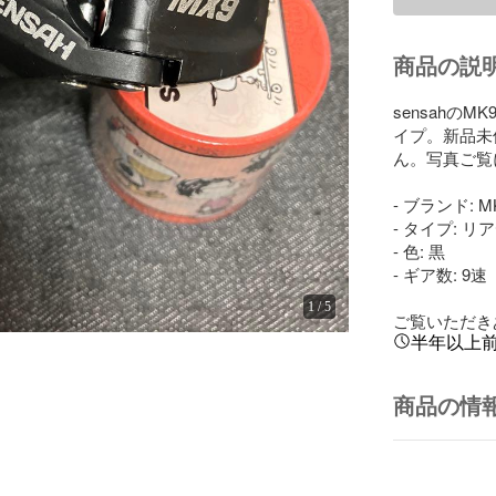
商品の説
sensahの
イプ。新品未
ん。写真ご覧に
- ブランド: MK
- タイプ: リ
- 色: 黒

- ギア数: 9速

1
/
5
ご覧いただきあ
半年以上
商品の情