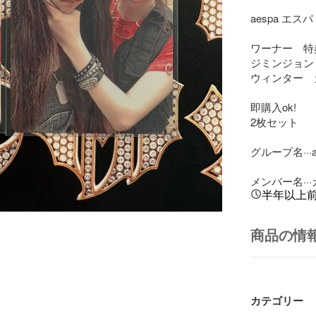
aespa エスパ  di
ワーナー　特
ジミンジョン

ウィンター　
即購入ok!

2枚セット

グループ名···ae
メンバー名··
半年以上
商品の情
カテゴリー