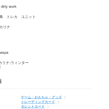
rty work 

典　トレカ　ユニット

カリナ

spa

·カリナ,ウィンター
前
報
ゲーム・おもちゃ・グッズ
トレーディングカード
タレントカード