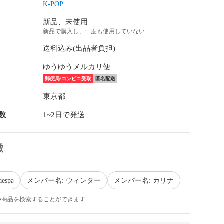
K-POP
新品、未使用
新品で購入し、一度も使用していない
送料込み(出品者負担)
ゆうゆうメルカリ便
郵便局/コンビニ受取
匿名配送
東京都
数
1~2日で発送
徴
espa
メンバー名: ウィンター
メンバー名: カリナ
つ商品を検索することができます