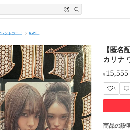
タレントカード
K-POP
【匿名配
カリナ 
15,555
¥
3
商品の説