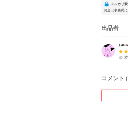
メルカリ安
お金は事務局に
出品者
yam
コメント (