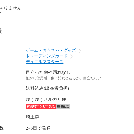
ありません
前
報
ゲーム・おもちゃ・グッズ
トレーディングカード
デュエルマスターズ
目立った傷や汚れなし
細かな使用感・傷・汚れはあるが、目立たない
送料込み(出品者負担)
ゆうゆうメルカリ便
郵便局/コンビニ受取
匿名配送
埼玉県
数
2~3日で発送