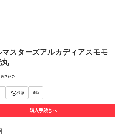
ルマスターズアルカディアスモモ
光丸
) 送料込み
通報
1
保存
購入手続きへ
明