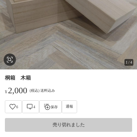
1
/
4
桐箱 木箱
2,000
(税込) 送料込み
¥
通報
6
4
保存
売り切れました