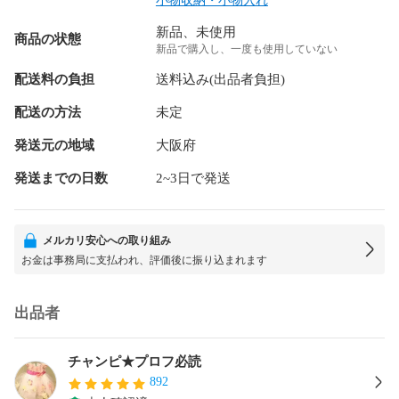
小物収納・小物入れ
新品、未使用
商品の状態
新品で購入し、一度も使用していない
配送料の負担
送料込み(出品者負担)
配送の方法
未定
発送元の地域
大阪府
発送までの日数
2~3日で発送
メルカリ安心への取り組み
お金は事務局に支払われ、評価後に振り込まれます
出品者
チャンピ★プロフ必読
892