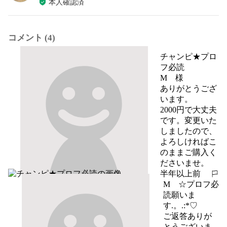
本人確認済
コメント (4)
チャンピ★プロ
フ必読
M　様

ありがとうござ
います。

2000円で大丈夫
です。変更いた
しましたので、
よろしければこ
のままご購入く
ださいませ。
半年以上前
報告する
M ☆プロフ必
読願いま
す.。.:*♡
ご返答ありが
とうございま