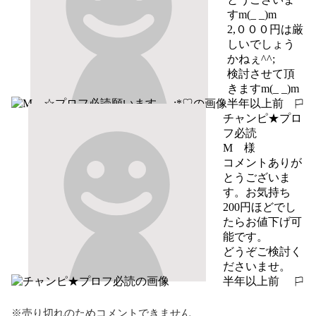
すm(_ _)m

2,０００円は厳
しいでしょう
かねぇ^^;

検討させて頂
きますm(_ _)m
半年以上前
報告する
チャンピ★プロ
フ必読
M　様

コメントありが
とうございま
す。お気持ち
200円ほどでし
たらお値下げ可
能です。

どうぞご検討く
ださいませ。
半年以上前
報告する
※売り切れのためコメントできません