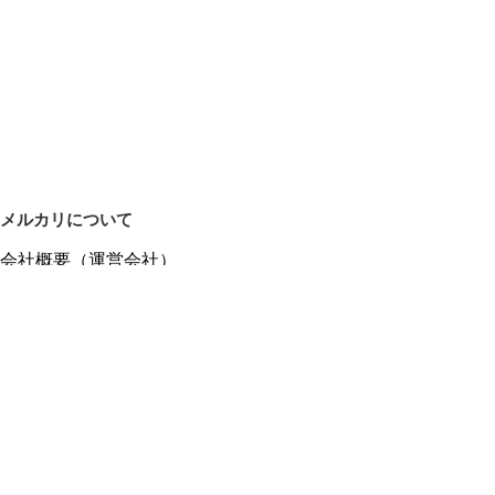
メルカリについて
会社概要（運営会社）
採用情報
プレスリリース
公式ブログ
プレスキット
メルカリUS
メルカリShops
m department（エムデパ）
ヘルプ
ヘルプセンター（ガイド・お問い合わせ）