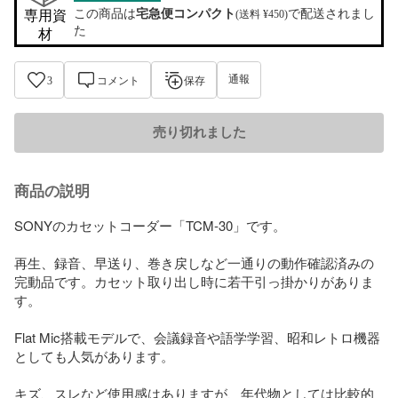
この商品は
宅急便コンパクト
で配送されまし
専用資
(送料 ¥450)
た
材
通報
3
コメント
保存
売り切れました
商品の説明
SONYのカセットコーダー「TCM-30」です。

再生、録音、早送り、巻き戻しなど一通りの動作確認済みの
完動品です。カセット取り出し時に若干引っ掛かりがありま
す。

Flat Mic搭載モデルで、会議録音や語学学習、昭和レトロ機器
としても人気があります。

キズ、スレなど使用感はありますが、年代物としては比較的