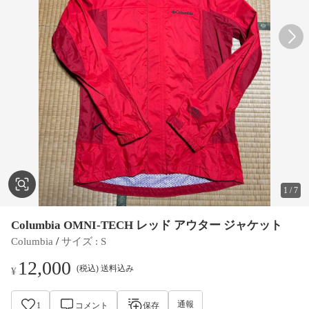
1
/
7
Columbia OMNI-TECH レッド アウター ジャケット
 / 
Columbia
サイズ
 : 
S
12,000
(税込) 送料込み
¥
通報
1
コメント
保存