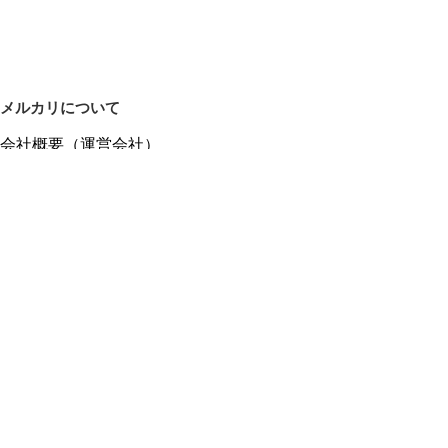
メルカリについて
会社概要（運営会社）
採用情報
プレスリリース
公式ブログ
プレスキット
メルカリUS
メルカリShops
m department（エムデパ）
ヘルプ
ヘルプセンター（ガイド・お問い合わせ）
メルカリShopsでショップを開設する
メルカリShops ショップ管理画面にログイン
メルカリShops出店者向けガイド
お問い合わせ一覧