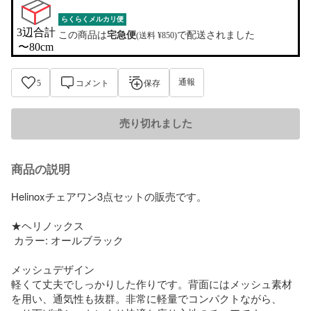
らくらくメルカリ便
3辺合計

この商品は
宅急便
で配送されました
(送料 ¥850)
〜80cm
通報
5
コメント
保存
売り切れました
商品の説明
Helinoxチェアワン3点セットの販売です。

★ヘリノックス

 カラー: オールブラック

メッシュデザイン

軽くて丈夫でしっかりした作りです。背面にはメッシュ素材
を用い、通気性も抜群。非常に軽量でコンパクトながら、
