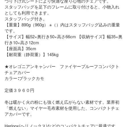
つり下げ式シートにより快適な座り心地のチェアです。

スタッフバッグを足下のフレームに取り付けると、小物入れ
としても利用できます。

スタッフバッグ付き。

【重量】890g（960g） ※（）内はスタッフバッグ込みの重量
です。

【サイズ】幅52×奥行き50×高さ66cm 【収納サイズ】幅35×奥
行き10×高さ12cm

【座面高】35cm

【耐荷重（静荷重）】145kg

★オレゴニアンキャンパー　ファイヤープルーフコンパクト
チェアカバー

カラー∶ブラックカモ　　

定価３９６０円

冬は暖かく火の粉にも強く燃え広がらない素材です。業界初
「燃えない」マイヤー毛布素材を使用した、コンパクトチェ
アカバーです。

Herinox(ヘリノックス)などのコンパクトチェアに最適です。