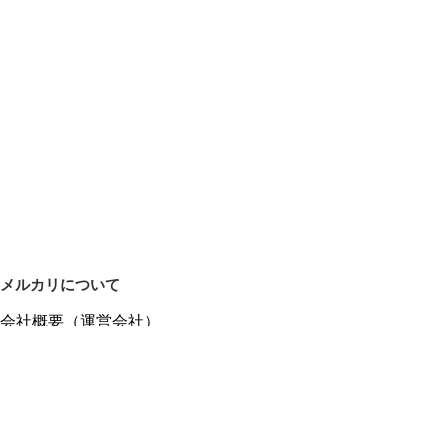
メルカリについて
会社概要（運営会社）
採用情報
プレスリリース
公式ブログ
プレスキット
メルカリUS
メルカリShops