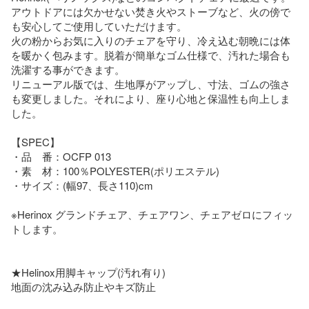
アウトドアには欠かせない焚き火やストーブなど、火の傍で
も安心してご使用していただけます。

火の粉からお気に入りのチェアを守り、冷え込む朝晩には体
を暖かく包みます。脱着が簡単なゴム仕様で、汚れた場合も
洗濯する事ができます。

リニューアル版では、生地厚がアップし、寸法、ゴムの強さ
も変更しました。それにより、座り心地と保温性も向上しま
した。

【SPEC】

・品　番：OCFP 013

・素　材：100％POLYESTER(ポリエステル)

・サイズ：(幅97、長さ110)cm

※Herinox グランドチェア、チェアワン、チェアゼロにフィッ
トします。

★Helinox用脚キャップ(汚れ有り)

地面の沈み込み防止やキズ防止
