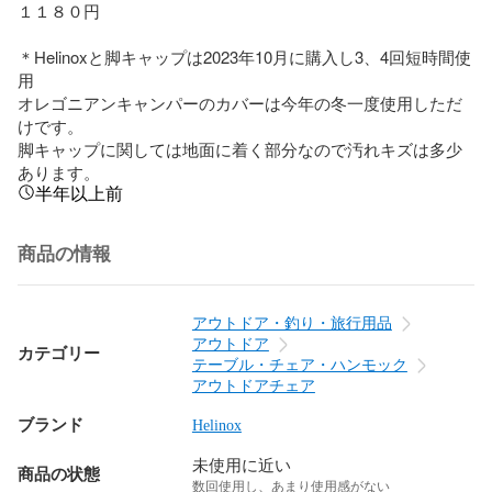
１１８０円

＊Helinoxと脚キャップは2023年10月に購入し3、4回短時間使
用

オレゴニアンキャンパーのカバーは今年の冬一度使用しただ
けです。

脚キャップに関しては地面に着く部分なので汚れキズは多少
あります。
半年以上前
商品の情報
アウトドア・釣り・旅行用品
アウトドア
カテゴリー
テーブル・チェア・ハンモック
アウトドアチェア
ブランド
Helinox
未使用に近い
商品の状態
数回使用し、あまり使用感がない