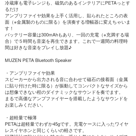
冷蔵庫も電子レンジも、磁気のあるインテリアにPETAっとす
るだけ

アンプリファイヤ効果を上手く活用し、貼られたところの表
面（※金属製のものに限る）を演奏する増幅器に変えちゃいま
す！

バッテリー容量は300mAhもあり、一回の充電（※充満する場
合）で５時間も音楽を再生できます。これで一週間の料理時
間は好きな音楽をプレイし放題♪

MUZEN PETA Bluetooth Speaker

・アンプリファイヤ効果

スピーカーから出力される音に合わせて磁石の接着面（金属
に貼り付けた時に限る）が振動してコンパクトなサイズから
は想像できない程のダイナミックなサウンドを奏でます。

まるで高価なアンプファイヤーを搭載したようなサウンドを
お楽しみください。

・超軽量で極薄

PETAは超軽量でわずか45gです。充電ケースに入ったワイヤ
レスイヤホンと同じくらいの軽さです。
