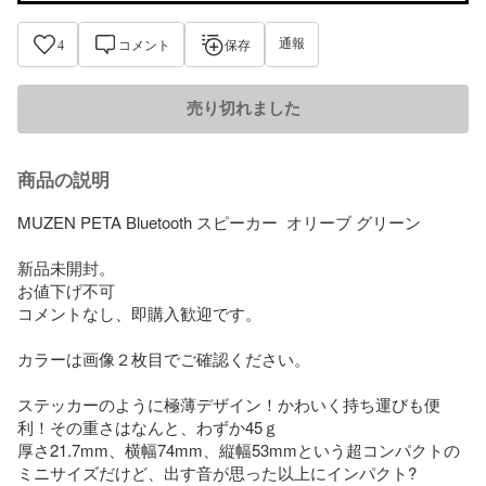
通報
4
コメント
保存
売り切れました
商品の説明
MUZEN PETA Bluetooth スピーカー  オリーブ グリーン

新品未開封。

お値下げ不可

コメントなし、即購入歓迎です。

カラーは画像２枚目でご確認ください。

ステッカーのように極薄デザイン！かわいく持ち運びも便
利！その重さはなんと、わずか45ｇ

厚さ21.7mm、横幅74mm、縦幅53mmという超コンパクトの
ミニサイズだけど、出す音が思った以上にインパクト?
