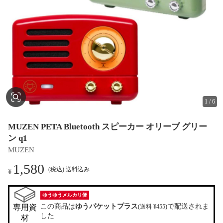
1
/
6
MUZEN PETA Bluetooth スピーカー オリーブ グリー
ン q1
MUZEN
1,580
(税込) 送料込み
¥
ゆうゆうメルカリ便
この商品は
ゆうパケットプラス
で配送されま
専用資
(送料 ¥455)
した
材