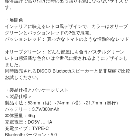
極薄設計で貼り付けた時の出っ張りも気にならないサイズで
す。

・展開色

インテリアに映えるレトロ風デザインで、カラーはオリーブ
グリーンとパッションレッドの2色で展開。

パッションレッド： 真っ赤なトマトのような情熱的なレッド

オリーブグリーン： どんな部屋にも合うパステルグリーン

レトロ感満載な色合いは全世代に愛されるようにデザインし
ました。

同時販売されるDISCO Bluetoothスピーカーと是非店頭で比較
お試しください。

・製品仕様とパッケージリスト

＜製品仕様＞

製品寸法：53mm（縦）×74mm（横）×21.7mm（奥行）

バッテリー：3.7V/300mAh

本体重量：45g

充電電圧：DC5V … 1A

充電タイプ：TYPE-C

Bluetoothバージョン：5.0
