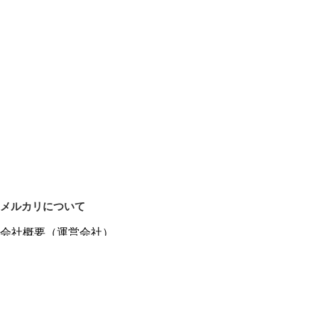
メルカリについて
会社概要（運営会社）
採用情報
プレスリリース
公式ブログ
プレスキット
メルカリUS