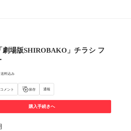
画「劇場版SHIROBAKO」チラシ フ
ー
) 送料込み
通報
コメント
保存
購入手続きへ
明