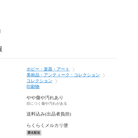
前
報
ホビー・楽器・アート
美術品・アンティーク・コレクション
コレクション
印刷物
やや傷や汚れあり
目につく傷や汚れがある
送料込み(出品者負担)
らくらくメルカリ便
匿名配送