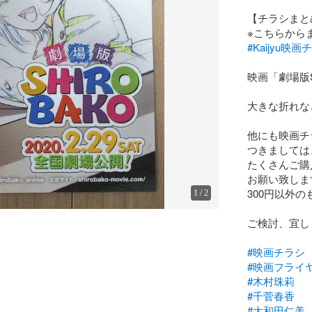
【チラシまとめ
#Kaijyu映画
映画「劇場版S
大きな折れな
他にも映画チ
つきましては
たくさんご購
お願い致します
300円以外
1
/
2
ご検討、宜し
#映画チラシ
#映画フライ
#木村珠莉
#千菅春香
#大和田仁美