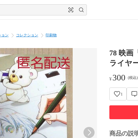
ション
コレクション
印刷物
78 映
ライヤ
300
(税込
¥
1
商品の説