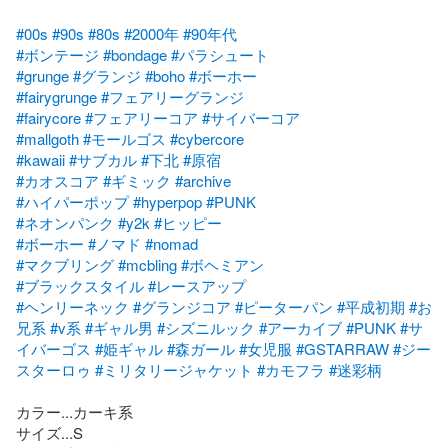
#00s
#90s
#80s
#2000年
#90年代
#ボンテージ
#bondage
#パラシュート
#grunge
#グランジ
#boho
#ボーホー
#fairygrunge
#フェアリーグランジ
#fairycore
#フェアリーコア
#サイバーコア
#mallgoth
#モールゴス
#cybercore
#kawaii
#サブカル
#下北
#原宿
#カオスコア
#ギミック
#archive
#ハイパーポップ
#hyperpop
#PUNK
#ネオンパンク
#y2k
#ヒッピー
#ボーホー
#ノマド
#nomad
#マクブリング
#mcbling
#ボヘミアン
#ブラックスタイル
#レースアップ
#ヘンリーネック
#グランジコア
#ピーターパン
#平成初期
#お
兄系
#v系
#ギャル男
#シズニルック
#アーカイブ
#PUNK
#サ
イバーゴス
#姫ギャル
#森ガール
#女児服
#GSTARRAW
#ジー
スターロゥ
#ミリタリージャケット
#カモフラ
#迷彩柄
カラー...カーキ系

サイズ...S
