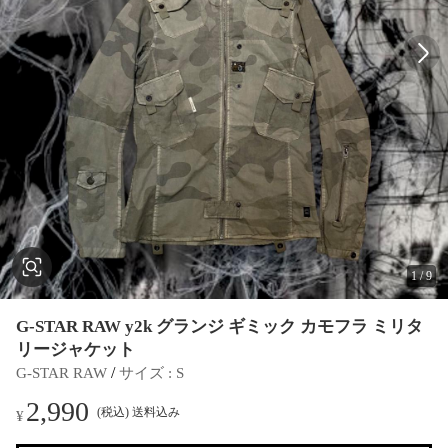
1
/
9
G-STAR RAW y2k グランジ ギミック カモフラ ミリタ
リージャケット
 / 
G-STAR RAW
サイズ
 : 
S
2,990
(税込) 送料込み
¥