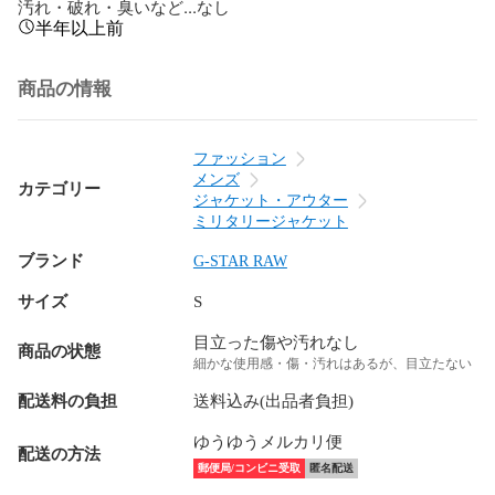
汚れ・破れ・臭いなど...なし
半年以上前
商品の情報
ファッション
メンズ
カテゴリー
ジャケット・アウター
ミリタリージャケット
ブランド
G-STAR RAW
サイズ
S
目立った傷や汚れなし
商品の状態
細かな使用感・傷・汚れはあるが、目立たない
配送料の負担
送料込み(出品者負担)
ゆうゆうメルカリ便
配送の方法
郵便局/コンビニ受取
匿名配送