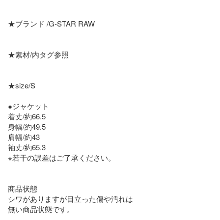
★ブランド /G-STAR RAW

★素材/内タグ参照

★size/S

●ジャケット

着丈/約66.5

身幅/約49.5

肩幅/約43

袖丈/約65.3

※若干の誤差はご了承ください。

商品状態

シワがありますが目立った傷や汚れは

無い商品状態です。
