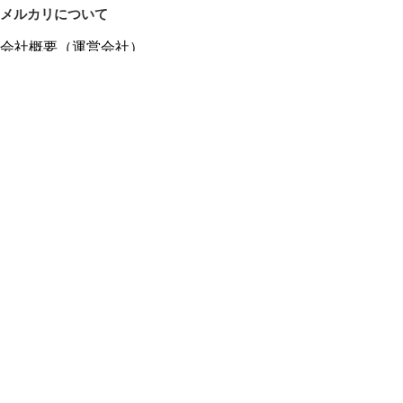
メルカリについて
会社概要（運営会社）
採用情報
プレスリリース
公式ブログ
プレスキット
メルカリUS
メルカリShops
m department（エムデパ）
ヘルプ
ヘルプセンター（ガイド・お問い合わせ）
メルカリShopsでショップを開設する
メルカリShops ショップ管理画面にログイン
メルカリShops出店者向けガイド
お問い合わせ一覧
フリーワードから商品をさがす
プライバシーと利用規約
メルカリ利用規約
メルカリShops利用規約