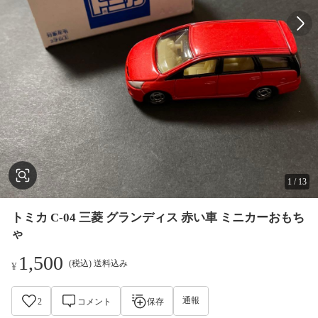
1
/
13
トミカ C-04 三菱 グランディス 赤い車 ミニカーおもち
ゃ
1,500
(税込) 送料込み
¥
通報
2
コメント
保存