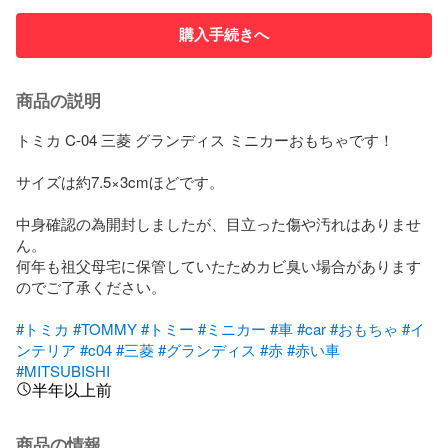
購入手続きへ
商品の説明
トミカ C-04 三菱 グランディス ミニカーおもちゃです！

サイズは約7.5×3cmほどです。

中身確認の為開封しましたが、目立った傷や汚れはありませ
ん。

何年も祖父母宅に保管していたためカビ臭い場合があります
のでご了承ください。

#トミカ
#TOMMY
#トミー
#ミニカー
#車
#car
#おもちゃ
#イ
ンテリア
#c04
#三菱
#グランディス
#赤
#赤い車
#MITSUBISHI
半年以上前
商品の情報