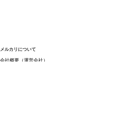
メルカリについて
会社概要（運営会社）
採用情報
プレスリリース
公式ブログ
プレスキット
メルカリUS
メルカリShops
m department（エムデパ）
ヘルプ
ヘルプセンター（ガイド・お問い合わせ）
メルカリShopsでショップを開設する