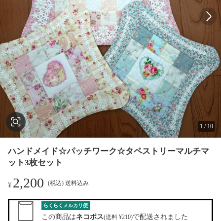
1
/
10
ハンドメイド☆パッチワーク☆タペストリーマルチマ
ット3枚セット
2,200
(税込) 送料込み
¥
らくらくメルカリ便
この商品は
ネコポス
で配送されました
(送料 ¥210)