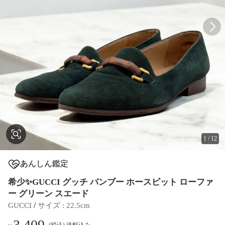
1
/
12
あんしん鑑定
希少✨GUCCI グッチ バンブー ホースビット ローファ
ー グリーン スエード
 / 
GUCCI
サイズ
 : 
22.5cm
3,409
(税込) 送料込み