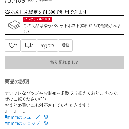
¥
あんしん鑑定
を¥4,300で利用できます
anshin-appraisal-tag
ゆうゆうメルカリ便
この商品は
ゆうパケットポスト
で配送されま
(送料 ¥215)
した
通報
7
5
保存
売り切れました
商品の説明
オシャレなバッグやお財布を多数取り揃えておりますので、
ぜひご覧ください(^^)

おまとめ買いにも対応させていただきます！

#mmmのシューズ一覧
#mmmのショップ一覧