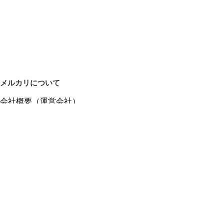
メルカリについて
会社概要（運営会社）
採用情報
プレスリリース
公式ブログ
プレスキット
メルカリUS
メルカリShops
m department（エムデパ）
ヘルプ
ヘルプセンター（ガイド・お問い合わせ）
メルカリShopsでショップを開設する