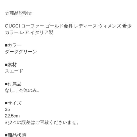
☆商品説明☆

GUCCI ローファー ゴールド金具 レディース ウィメンズ 希少
カラー レア イタリア製

■カラー

ダークグリーン

■素材

スエード

■付属品

なし、本体のみ。

■サイズ

35

22.5cm

※少々の誤差はご容赦くださいませ。

■商品状態
