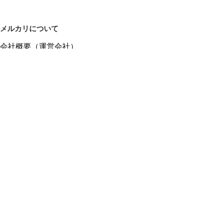
メルカリについて
会社概要（運営会社）
採用情報
プレスリリース
公式ブログ
プレスキット
メルカリUS
メルカリShops
m department（エムデパ）
ヘルプ
ヘルプセンター（ガイド・お問い合わせ）
メルカリShopsでショップを開設する
メルカリShops ショップ管理画面にログイン
メルカリShops出店者向けガイド
お問い合わせ一覧
フリーワードから商品をさがす
プライバシーと利用規約