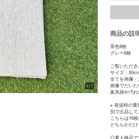
商品の説
茶色8枚

グレー8枚

ご覧いただき
サイズ：50cm
全てを画像・
画像でだいた
1
/
7
家具跡や汚れ
※ 発送時の
別で出品して
こちらは16
どちらかだけ
◎素人検品で