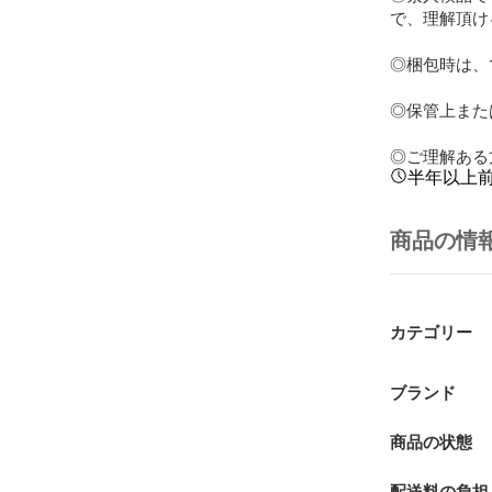
で、理解頂け
◎梱包時は、
◎保管上また
◎ご理解ある
半年以上
商品の情
カテゴリー
ブランド
商品の状態