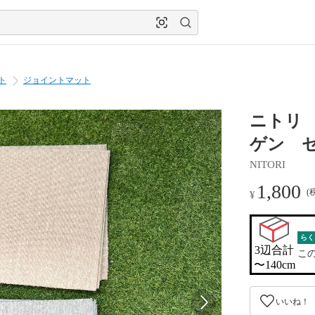
ト
ジョイントマット
ニトリ 
ゲン セ
NITORI
1,800
(
¥
らく
3辺合計

こ
〜140cm
いいね！