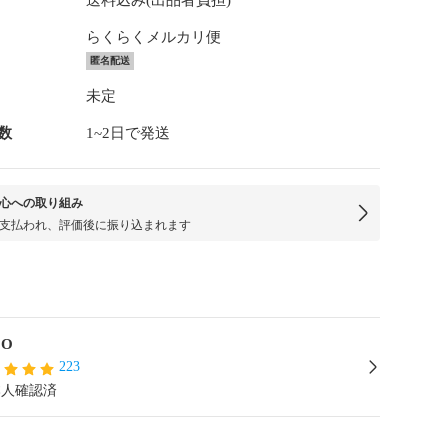
送料込み(出品者負担)
らくらくメルカリ便
匿名配送
未定
数
1~2日で発送
心への取り組み
支払われ、評価後に振り込まれます
CO
223
本人確認済