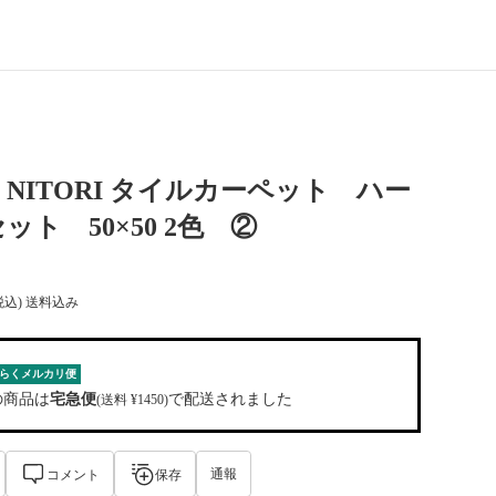
NITORI タイルカーペット ハー
ット 50×50 2色 ②
税込) 送料込み
らくメルカリ便
の商品は
宅急便
で配送されました
(送料 ¥1450)
通報
コメント
保存