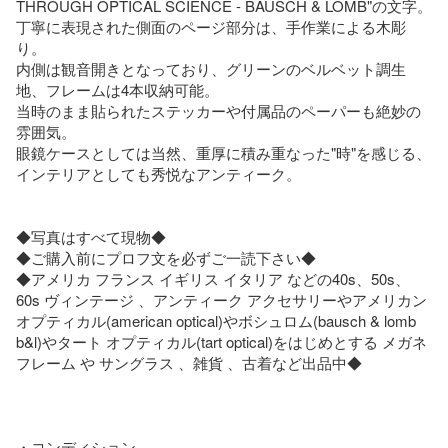
THROUGH OPTICAL SCIENCE - BAUSCH & LOMB"の文字。

丁寧に表現された側面のページ部分は、手作業による木彫
り。

内側は観音開きとなっており、グリーンのベルベット調生
地、フレームは4本収納可能。

当時のまま貼られたステッカーや付属品のペーパーも絶妙の
雰囲気。

眼鏡ケースとしては当然、重厚に積み重なった"時"を感じる、
インテリアとしても秀悦なアンティーク。

◆写真はすべて現物◆

◆ご購入前にプロフ文を必ずご一読下さい◆

◆アメリカ フランス イギリス イタリア などの40s、50s、
60s ヴィンテージ 、アンティーク アクセサリーやアメリカン
オプティカル(american optical)やボシュロム(bausch & lomb 
b&l)やタート オプティカル(tart optical)をはじめとする メガネ 
フレーム や サングラス 、雑貨 、古着など出品中◆

・コンディション
