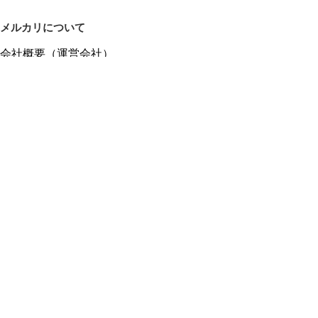
メルカリについて
会社概要（運営会社）
採用情報
プレスリリース
公式ブログ
プレスキット
メルカリUS
メルカリShops
m department（エムデパ）
ヘルプ
ヘルプセンター（ガイド・お問い合わせ）
メルカリShopsでショップを開設する
メルカリShops ショップ管理画面にログイン
メルカリShops出店者向けガイド
お問い合わせ一覧
フリーワードから商品をさがす
プライバシーと利用規約
メルカリ利用規約