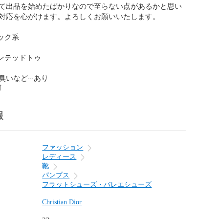
て出品を始めたばかりなので至らない点があるかと思い
対応を心がけます。よろしくお願いいたします。

ック系

インテッドトゥ

いなど···あり
前
報
ファッション
レディース
靴
パンプス
フラットシューズ・バレエシューズ
Christian Dior