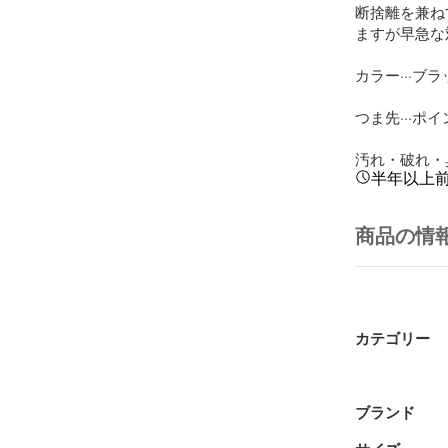
断捨離を兼ね
ますが早急な
カラー···ブラ
つま先···ポ
汚れ・破れ・臭
半年以上
商品の情
カテゴリー
ブランド