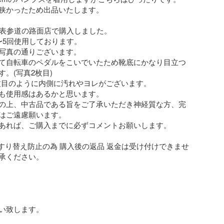
狭かったため出品いたします。

、表参道の路面店で購入しました。

〜5回使用しております。

写真の通りございます。

て自転車のペダルをこいでいたため靴底にかなり目立つ
。(写真2枚目)

5枚目のように内側に汚れやヨレがございます。

も使用感はあるかと思います。

の上、中古品である旨をご了承いただき神経質な方、完
はご遠慮願います。

あれば、ご購入までに必ずコメントお願いします。

・すり替え防止の為 購入後の返品 返金は受け付けできませ
承ください。

い致します。
