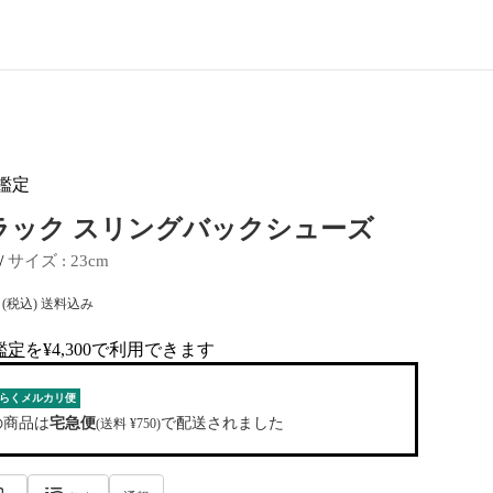
鑑定
 ブラック スリングバックシューズ
 / 
サイズ
 : 
23cm
(税込) 送料込み
鑑定
を¥4,300で利用できます
al-tag
らくメルカリ便
の商品は
宅急便
で配送されました
(送料 ¥750)