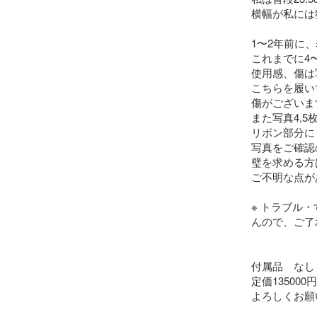
横幅が私には
1〜2年前に
これまでに4
使用感、傷は
こちらを履い
傷がございます
また写真4,
リボン部分に
写真をご確認
璧を求める方
ご不明な点が
※ トラブル
んので、ご了
付属品　なし

定価135000円

よろしくお願