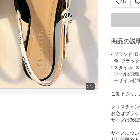
13
商品の説
- ブランド: Dio
- 色: ブラック

- スタイル:
- ソールの状態
- デザイン特
1
/
5
ご覧下さり、
クリスチャン
お色はブラック
サイズは36(2
サイズについ
私は普段23