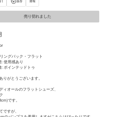
通報
1
保存
売り切れました
明
r

 スリングバック・フラット

: 使用感あり

徴: ポインテッドトゥ

ありがとうございます。

ディオールのフラットシューズ、



3cm)です。

てですが、

.5cmのパンプスを着用しますがこちらはぴったりです。
