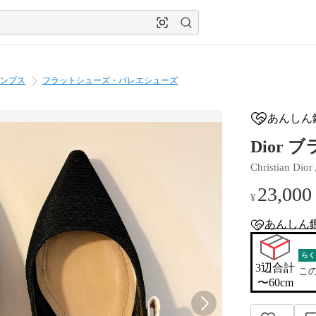
ンプス
フラットシューズ・バレエシューズ
あんしん
Dior
Christian Dior
23,000
¥
あんしん
anshin-apprais
らく
3辺合計

こ
〜60cm