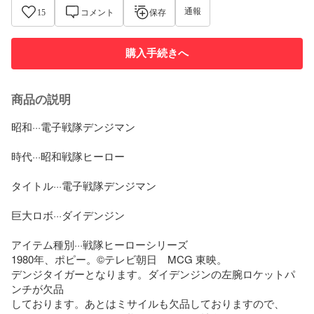
通報
15
コメント
保存
購入手続きへ
商品の説明
昭和···電子戦隊デンジマン

時代···昭和戦隊ヒーロー

タイトル···電子戦隊デンジマン

巨大ロボ···ダイデンジン

アイテム種別···戦隊ヒーローシリーズ

1980年、ポピー。©️テレビ朝日　MCG 東映。

デンジタイガーとなります。ダイデンジンの左腕ロケットパ
ンチが欠品

しております。あとはミサイルも欠品しておりますので、
