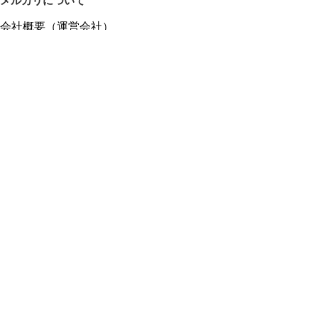
メルカリについて
会社概要（運営会社）
採用情報
プレスリリース
公式ブログ
プレスキット
メルカリUS
メルカリShops
m department（エムデパ）
ヘルプ
ヘルプセンター（ガイド・お問い合わせ）
メルカリShopsでショップを開設する
メルカリShops ショップ管理画面にログイン
メルカリShops出店者向けガイド
お問い合わせ一覧
フリーワードから商品をさがす
プライバシーと利用規約
メルカリ利用規約
メルカリShops利用規約
メルカリアンバサダー利用規約