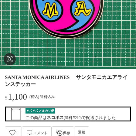
SANTA MONICA AIRLINES サンタモニカエアライ
ンステッカー
1,100
(税込) 送料込み
¥
らくらくメルカリ便
この商品は
ネコポス
で配送されました
(送料 ¥210)
通報
1
コメント
保存