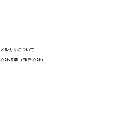
メルカリについて
会社概要（運営会社）
採用情報
プレスリリース
公式ブログ
プレスキット
メルカリUS
メルカリShops
m department（エムデパ）
ヘルプ
ヘルプセンター（ガイド・お問い合わせ）
メルカリShopsでショップを開設する