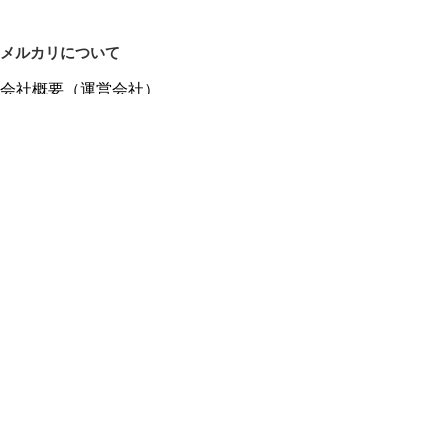
メルカリについて
会社概要（運営会社）
採用情報
プレスリリース
公式ブログ
プレスキット
メルカリUS
メルカリShops
m department（エムデパ）
ヘルプ
ヘルプセンター（ガイド・お問い合わせ）
メルカリShopsでショップを開設する
メルカリShops ショップ管理画面にログイン
メルカリShops出店者向けガイド
お問い合わせ一覧
フリーワードから商品をさがす
プライバシーと利用規約