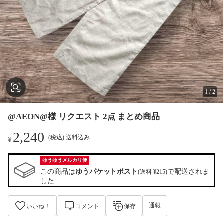
1
/
2
@AEON@様 リクエスト 2点 まとめ商品
2,240
(税込) 送料込み
¥
ゆうゆうメルカリ便
この商品は
ゆうパケットポスト
で配送されま
(送料 ¥215)
した
通報
いいね！
コメント
保存