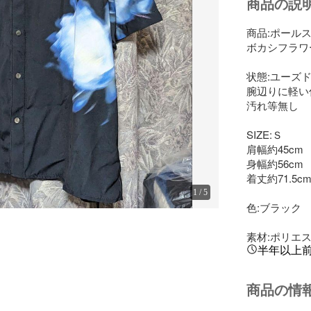
商品の説
商品:ポールス
ボカシフラワ
状態:ユーズド
腕辺りに軽い
汚れ等無し

SIZE:Ｓ

肩幅約45cm

身幅約56cm

着丈約71.5cm
1
/
5
色:ブラック

素材:ポリエス
半年以上
商品の情