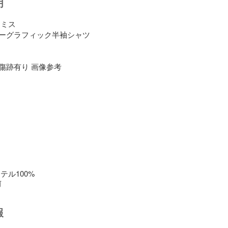
明
ミス

ーグラフィック半袖シャツ



傷跡有り 画像参考



テル100%
前
報