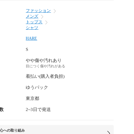
ファッション
メンズ
トップス
シャツ
HARE
S
やや傷や汚れあり
目につく傷や汚れがある
着払い(購入者負担)
ゆうパック
東京都
数
2~3日で発送
心への取り組み