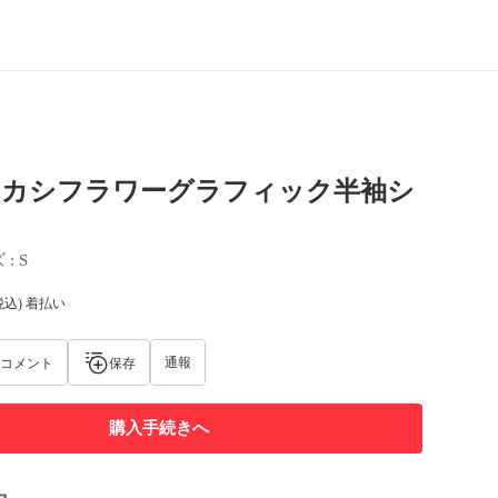
ボカシフラワーグラフィック半袖シ
ズ
 : 
S
税込) 着払い
通報
コメント
保存
購入手続きへ