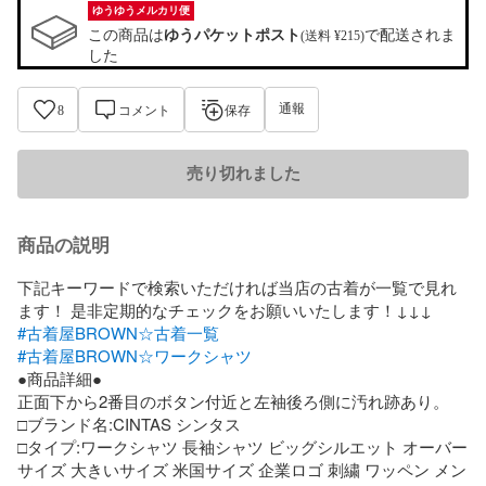
ゆうゆうメルカリ便
この商品は
ゆうパケットポスト
で配送されま
(送料 ¥215)
した
通報
8
コメント
保存
売り切れました
商品の説明
下記キーワードで検索いただければ当店の古着が一覧で見れ
#古着屋BROWN☆古着一覧
#古着屋BROWN☆ワークシャツ
●商品詳細●

正面下から2番目のボタン付近と左袖後ろ側に汚れ跡あり。

□ブランド名:CINTAS シンタス

□タイプ:ワークシャツ 長袖シャツ ビッグシルエット オーバー
サイズ 大きいサイズ 米国サイズ 企業ロゴ 刺繍 ワッペン メン