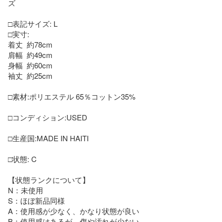
ズ

□表記サイズ: L

□実寸:

着丈  約78cm

肩幅  約49cm

身幅  約60cm

袖丈  約25cm

□素材:ポリエステル 65％コットン35%

□コンディション:USED

□生産国:MADE IN HAITI

□状態: C

【状態ランクについて】 

N：未使用 

S：ほぼ新品同様 

A：使用感が少なく、かなり状態が良い 

B：使用感はあるが、傷や汚れが少ない 
