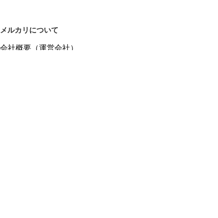
メルカリについて
会社概要（運営会社）
採用情報
プレスリリース
公式ブログ
プレスキット
メルカリUS
メルカリShops
m department（エムデパ）
ヘルプ
ヘルプセンター（ガイド・お問い合わせ）
メルカリShopsでショップを開設する
メルカリShops ショップ管理画面にログイン
メルカリShops出店者向けガイド
お問い合わせ一覧
フリーワードから商品をさがす
プライバシーと利用規約