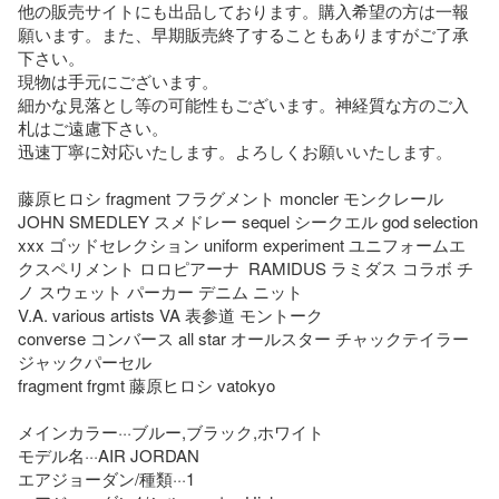
他の販売サイトにも出品しております。購入希望の方は一報
願います。また、早期販売終了することもありますがご了承
下さい。

現物は手元にございます。

細かな見落とし等の可能性もございます。神経質な方のご入
札はご遠慮下さい。

迅速丁寧に対応いたします。よろしくお願いいたします。

藤原ヒロシ fragment フラグメント moncler モンクレール 
JOHN SMEDLEY スメドレー sequel シークエル god selection 
xxx ゴッドセレクション uniform experiment ユニフォームエ
クスペリメント ロロピアーナ  RAMIDUS ラミダス コラボ チ
ノ スウェット パーカー デニム ニット 

V.A. various artists VA 表参道 モントーク 

converse コンバース all star オールスター チャックテイラー 
ジャックパーセル 

fragment frgmt 藤原ヒロシ vatokyo

メインカラー···ブルー,ブラック,ホワイト

モデル名···AIR JORDAN

エアジョーダン/種類···1
