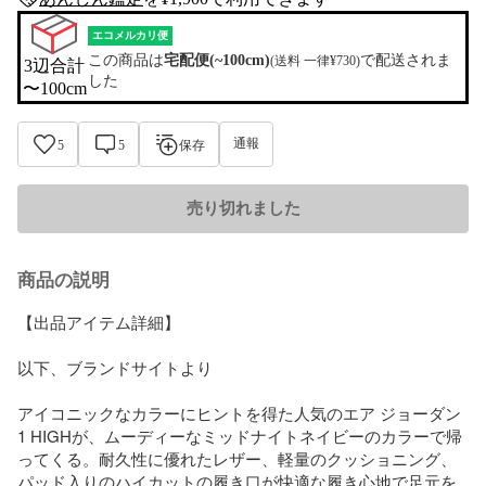
anshin-appraisal-tag
エコメルカリ便
この商品は
宅配便(~100cm)
で配送されま
(送料 一律¥730)
3辺合計

した
〜100cm
通報
5
5
保存
売り切れました
商品の説明
【出品アイテム詳細】

以下、ブランドサイトより

アイコニックなカラーにヒントを得た人気のエア ジョーダン 
1 HIGHが、ムーディーなミッドナイトネイビーのカラーで帰
ってくる。耐久性に優れたレザー、軽量のクッショニング、
パッド入りのハイカットの履き口が快適な履き心地で足元を