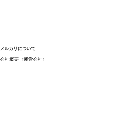
メルカリについて
会社概要（運営会社）
採用情報
プレスリリース
公式ブログ
プレスキット
メルカリUS
メルカリShops
m department（エムデパ）
ヘルプ
ヘルプセンター（ガイド・お問い合わせ）
メルカリShopsでショップを開設する