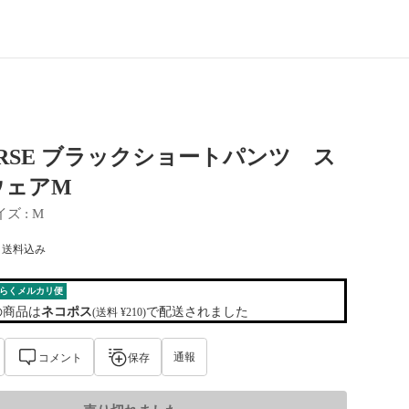
ERSE ブラックショートパンツ ス
ウェアM
イズ
 : 
M
) 送料込み
らくメルカリ便
の商品は
ネコポス
で配送されました
(送料 ¥210)
通報
コメント
保存