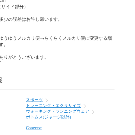
（サイド部分）

多少の誤差はお許し願います。

ゆうゆうメルカリ便→らくらくメルカリ便に変更する場
。

ありがとうございます。
前
報
スポーツ
トレーニング・エクササイズ
ウォーキング・ランニングウェア
ボトムス(ジャージ以外)
Converse