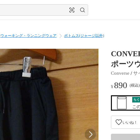
ウォーキング・ランニングウェア
ボトムス(ジャージ以外)
CONV
ポーツ
 / 
Converse
サ
890
(税込
¥
らく
こ
いいね！