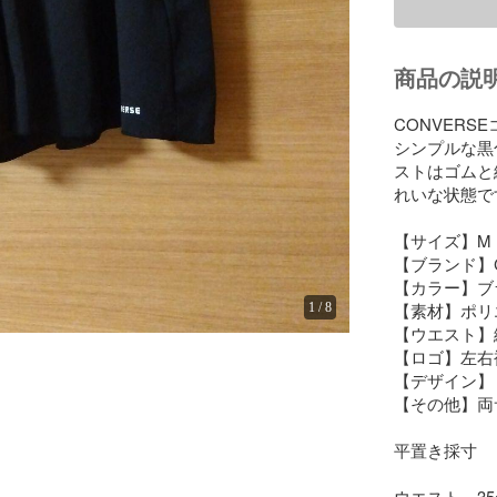
商品の説
CONVER
シンプルな黒
ストはゴムと
れいな状態です
【サイズ】M

【ブランド】CO
【カラー】ブ
【素材】ポリエ
1
/
8
【ウエスト】
【ロゴ】左右裾
【デザイン】
【その他】両
平置き採寸

ウエスト…35c