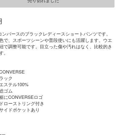
売り切れました
明
SEコンバースのブラックレディースショートパンツです。
色で、スポーツシーンや普段使いにも活躍します。ウエ
紐で調整可能です。目立った傷や汚れはなく、比較的き
。

NVERSE

ラック

ステル100%

総ゴム

にCONVERSEロゴ

ドローストリング付き

サイドポケットあり

m
