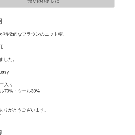
売り切れました
明
ロゴが特徴的なブラウンのニット帽。



ました。

ssy

ロゴ入り

リル70%・ウール30%

ありがとうございます。
前
報