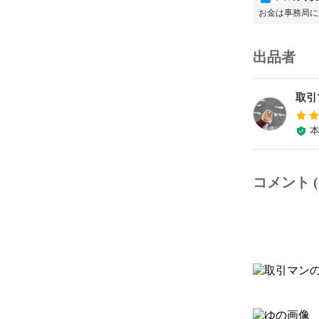
お金は事務局に
出品者
取引
コメント (