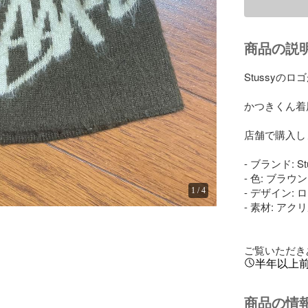
商品の説
Stussyの
かつきくん着用
店舗で購入し
- ブランド: Stu
- 色: ブラウン

- デザイン: 
1
/
4
- 素材: アク
ご覧いただき
半年以上
商品の情