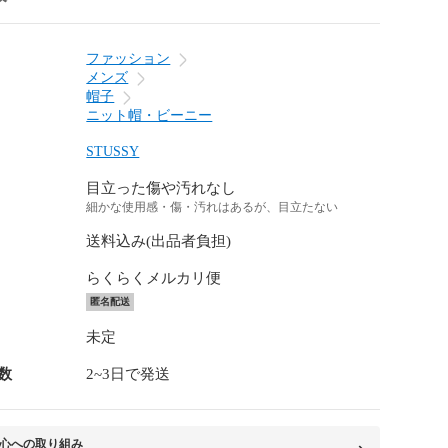
ファッション
メンズ
帽子
ニット帽・ビーニー
STUSSY
目立った傷や汚れなし
細かな使用感・傷・汚れはあるが、目立たない
送料込み(出品者負担)
らくらくメルカリ便
匿名配送
未定
数
2~3日で発送
心への取り組み