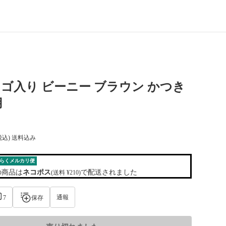
y ロゴ入り ビーニー ブラウン かつき
用
税込) 送料込み
らくメルカリ便
の商品は
ネコポス
で配送されました
(送料 ¥210)
通報
7
保存