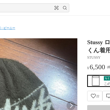
帽・ビーニー
Stuss
くん着
STUSSY
6,500
(
¥
らく
こ
22