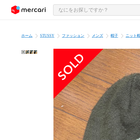
ンツにスキップ
ホーム
STUSSY
ファッション
メンズ
帽子
ニット